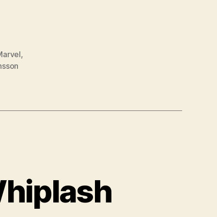
Marvel
,
nsson
Whiplash