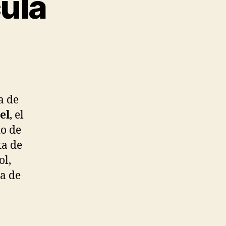
cula
a de
el
, el
do de
ta de
ol,
a de