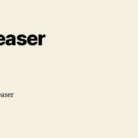
easer
easer