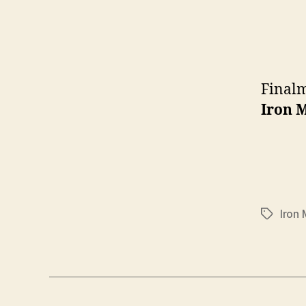
Finalm
Iron 
Iron
Etiqueta