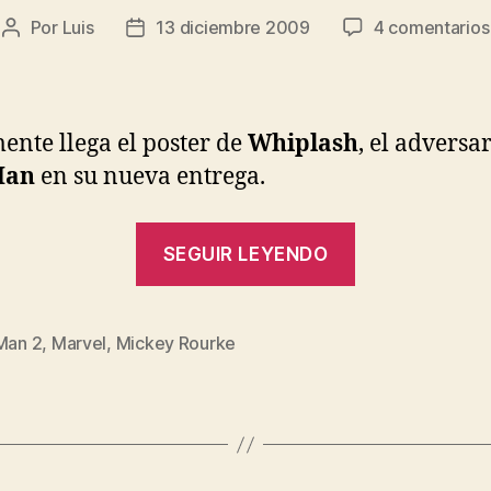
Por
Luis
13 diciembre 2009
4 comentarios
Autor
Fecha
de
de
la
la
entrada
entrada
ente llega el poster de
Whiplash
, el adversa
Man
en su nueva entrega.
«Iron
SEGUIR LEYENDO
Man
2:
Poster
 Man 2
,
Marvel
,
Mickey Rourke
s
de
Whiplash»