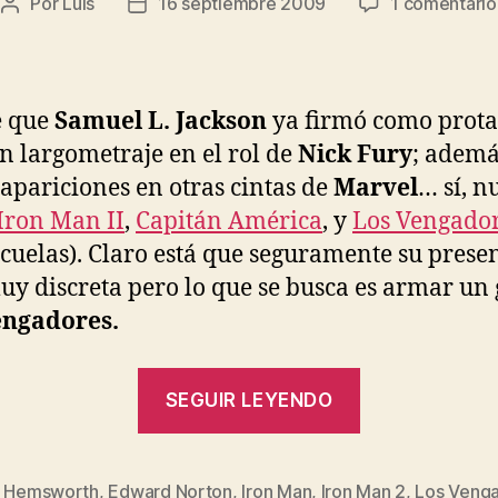
Por
Luis
16 septiembre 2009
1 comentario
Autor
Fecha
de
de
la
la
entrada
entrada
e que
Samuel L. Jackson
ya firmó como prot
n largometraje en el rol de
Nick Fury
; ademá
apariciones en otras cintas de
Marvel
… sí, n
Iron Man II
,
Capitán América
, y
Los Vengado
cuelas). Claro está que seguramente su prese
uy discreta pero lo que se busca es armar un
engadores.
«Samuel
SEGUIR LEYENDO
L.
Jackson
como
s Hemsworth
,
Edward Norton
,
Iron Man
,
Iron Man 2
,
Los Veng