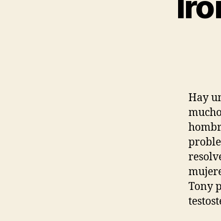
Iro
Hay un
muchos
hombre
proble
resolv
mujere
Tony p
testos