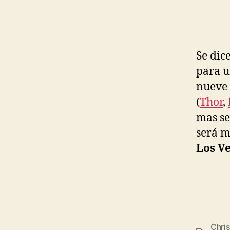
Se dic
para u
nueve 
(
Thor
,
mas se
será m
Los V
Chri