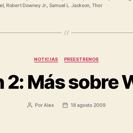
s
el
,
Robert Downey Jr.
,
Samuel L. Jackson
,
Thor
Nick
Fury»
Categorías
NOTICIAS
PREESTRENOS
n 2: Más sobre 
Por
Alex
18 agosto 2009
Autor
Fecha
de
de
la
la
entrada
entrada