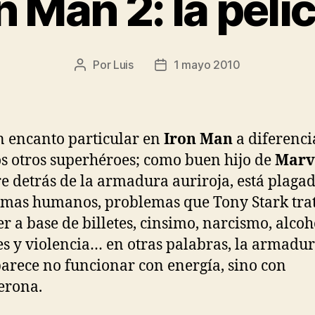
n Man 2: la pelí
Por
Luis
1 mayo 2010
Autor
Fecha
de
de
la
la
entrada
entrada
 encanto particular en
Iron Man
a diferenci
 otros superhéroes; como buen hijo de
Marv
 detrás de la armadura auriroja, está plaga
mas humanos, problemas que Tony Stark tra
er a base de billetes, cinsimo, narcismo, alcoh
s y violencia… en otras palabras, la armadur
arece no funcionar con energía, sino con
terona.