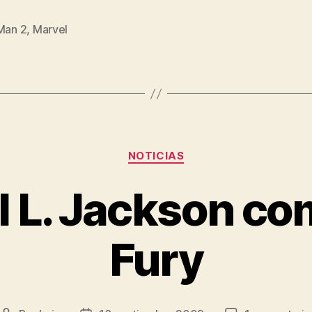
2:
Poster
 Man 2
,
Marvel
s
Teaser»
Categorías
NOTICIAS
 L. Jackson co
Fury