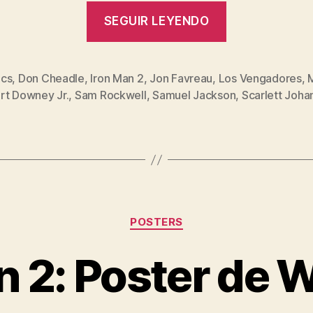
«Iron
SEGUIR LEYENDO
Man
2:
la
cs
,
Don Cheadle
,
Iron Man 2
,
Jon Favreau
,
Los Vengadores
,
s
rt Downey Jr.
,
Sam Rockwell
,
Samuel Jackson
,
Scarlett Joha
película»
Categorías
POSTERS
n 2: Poster de 