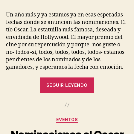
la
la
entrada
entrada
Un año más y ya estamos ya en esas esperadas
fechas donde se anuncian las nominaciones. El
tío Oscar. La estatuilla más famosa, deseada y
envidiada de Hollywood. El mayor premio del
cine por su repercusión y porque -nos guste o
no- todos -sí, todos, todos, todos, todos- estamos
pendientes de los nominados y de los
ganadores, y esperamos la fecha con emoción.
«Lista
SEGUIR LEYENDO
imprimible
de
los
nominados
Categorías
EVENTOS
al
Oscar