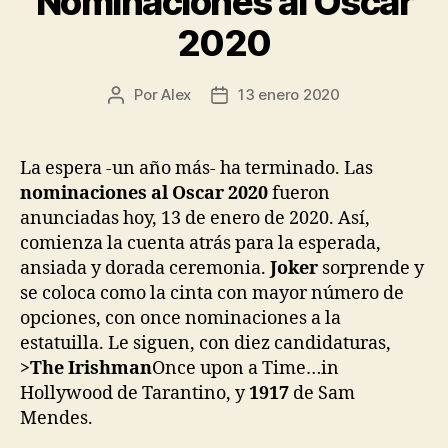
Nominaciones al Oscar
2020»
2020
Por
Alex
13 enero 2020
Autor
Fecha
de
de
la
la
entrada
entrada
La espera -un año más- ha terminado. Las
nominaciones al Oscar 2020
fueron
anunciadas hoy, 13 de enero de 2020. Así,
comienza la cuenta atrás para la esperada,
ansiada y dorada ceremonia.
Joker
sorprende y
se coloca como la cinta con mayor número de
opciones, con once nominaciones a la
estatuilla. Le siguen, con diez candidaturas,
>The Irishman
Once upon a Time…in
Hollywood de Tarantino, y
1917
de Sam
Mendes.