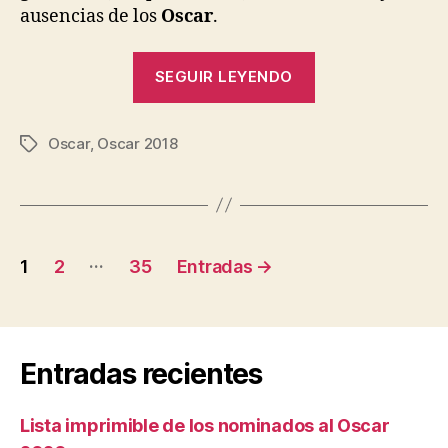
ausencias de los
Oscar
.
«Lista
SEGUIR LEYENDO
imprimible
de
Oscar
,
Oscar 2018
los
Etiquetas
nominados
al
Oscar
Navegación
2018»
…
1
2
35
Entradas
→
de
entradas
Entradas recientes
Lista imprimible de los nominados al Oscar