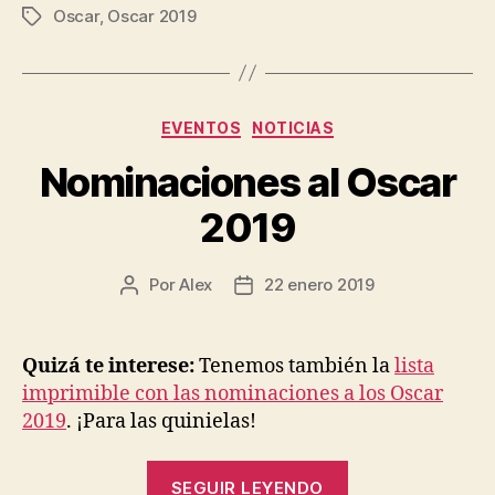
Oscar
,
Oscar 2019
los
Etiquetas
nominados
al
Oscar
Categorías
EVENTOS
NOTICIAS
2019»
Nominaciones al Oscar
2019
Por
Alex
22 enero 2019
Autor
Fecha
de
de
la
la
entrada
entrada
Quizá te interese:
Tenemos también la
lista
imprimible con las nominaciones a los Oscar
2019
. ¡Para las quinielas!
«Nominaciones
SEGUIR LEYENDO