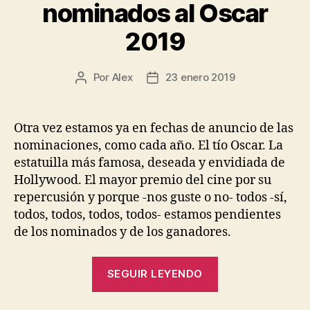
nominados al Oscar
2019
Por
Alex
23 enero 2019
Autor
Fecha
de
de
la
la
entrada
entrada
Otra vez estamos ya en fechas de anuncio de las
nominaciones, como cada año. El tío Oscar. La
estatuilla más famosa, deseada y envidiada de
Hollywood. El mayor premio del cine por su
repercusión y porque -nos guste o no- todos -sí,
todos, todos, todos, todos- estamos pendientes
de los nominados y de los ganadores.
«Lista
SEGUIR LEYENDO
imprimible
de