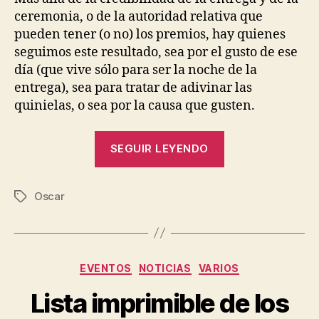
del
ceremonia, o de la autoridad relativa que
Osc
pueden tener (o no) los premios, hay quienes
a
seguimos este resultado, sea por el gusto de ese
la
día (que vive sólo para ser la noche de la
Mejo
entrega), sea para tratar de adivinar las
Pelí
quinielas, o sea por la causa que gusten.
«La
SEGUIR LEYENDO
lista
completa
Oscar
del
Etiquetas
Oscar
a
la
Categorías
EVENTOS
NOTICIAS
VARIOS
Mejor
Película»
Lista imprimible de los