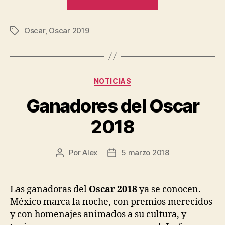
al
Oscar
Oscar
,
Oscar 2019
2019»
Etiquetas
Categorías
NOTICIAS
Ganadores del Oscar
2018
Por
Alex
5 marzo 2018
Autor
Fecha
de
de
la
la
entrada
entrada
Las ganadoras del
Oscar 2018
ya se conocen.
México marca la noche, con premios merecidos
y con homenajes animados a su cultura, y