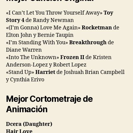
«I Can’t Let You Throw Yourself Away»
Toy
Story 4
de Randy Newman
«(I’m Gonna) Love Me Again»
Rocketman
de
Elton John y Bernie Taupin
«I’m Standing With You»
Breakthrough
de
Diane Warren
«Into The Unknown»
Frozen II
de Kristen
Anderson-Lopez y Robert Lopez
«Stand Up»
Harriet
de Joshuah Brian Campbell
y Cynthia Erivo
Mejor Cortometraje de
Animación
Dcera (Daughter)
Hair Love