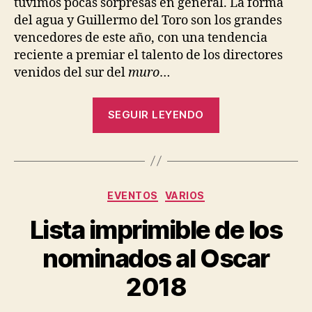
tuvimos pocas sorpresas en general. La forma
del agua y Guillermo del Toro son los grandes
vencedores de este año, con una tendencia
reciente a premiar el talento de los directores
venidos del sur del
muro
…
«Ganadores
SEGUIR LEYENDO
del
Oscar
2018»
Categorías
EVENTOS
VARIOS
Lista imprimible de los
nominados al Oscar
2018