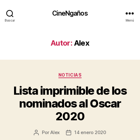
CineNgaños
Buscar
Menú
Autor:
Alex
Categorías
NOTICIAS
Lista imprimible de los
nominados al Oscar
2020
Por
Alex
14 enero 2020
Autor
Fecha
de
de