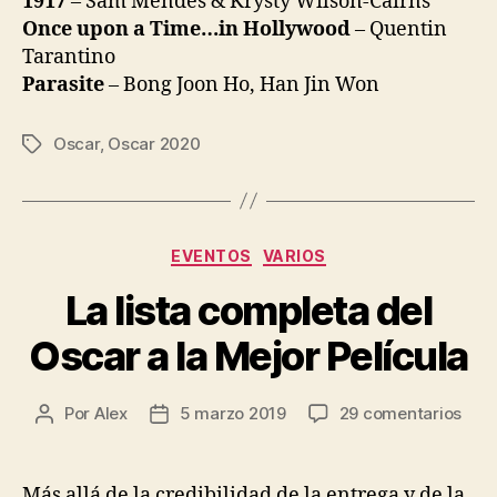
1917
– Sam Mendes & Krysty Wilson-Cairns
Once upon a Time…in Hollywood
– Quentin
Tarantino
Parasite
– Bong Joon Ho, Han Jin Won
Oscar
,
Oscar 2020
Etiquetas
Categorías
EVENTOS
VARIOS
La lista completa del
Oscar a la Mejor Película
en
Por
Alex
5 marzo 2019
29 comentarios
Autor
Fecha
La
de
de
lista
la
la
com
entrada
entrada
Más allá de la credibilidad de la entrega y de la