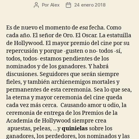
Por
Alex
24 enero 2018
Autor
Fecha
de
de
la
la
entrada
entrada
Es de nuevo el momento de
esa
fecha. Como
cada año. El señor de Oro. El Oscar. La estatuilla
de Hollywood. El mayor premio del cine por su
repercusión y porque -gusten o no- todos -sí,
todos, todos- estamos pendientes de los
nominados y de los ganadores. Y habrá
discusiones. Seguidores que serán siempre
fieles, y también archienemigos mortales y
permanentes de esta ceremonia. Sea lo que sea,
la eterna y mayor ceremonia del cine queda
cada vez más cerca. Causando amor u odio, la
ceremonia de entrega de los Premios de la
Academia de Hollywood siempre crea
apuestas, peleas, …y
quinielas
sobre los
ganadores, los perdedores, los nominados y las