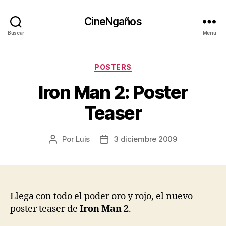
CineNgaños
Buscar
Menú
Categorías
POSTERS
Iron Man 2: Poster
Teaser
Por
Luis
3 diciembre 2009
Autor
Fecha
de
de
la
la
entrada
entrada
Llega con todo el poder oro y rojo, el nuevo
poster teaser de
Iron Man 2
.