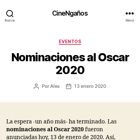
CineNgaños
Buscar
Menú
Categorías
EVENTOS
Nominaciones al Oscar
2020
Por
Alex
13 enero 2020
Autor
Fecha
de
de
la
la
entrada
entrada
La espera -un año más- ha terminado. Las
nominaciones al Oscar 2020
fueron
anunciadas hoy, 13 de enero de 2020. Así,