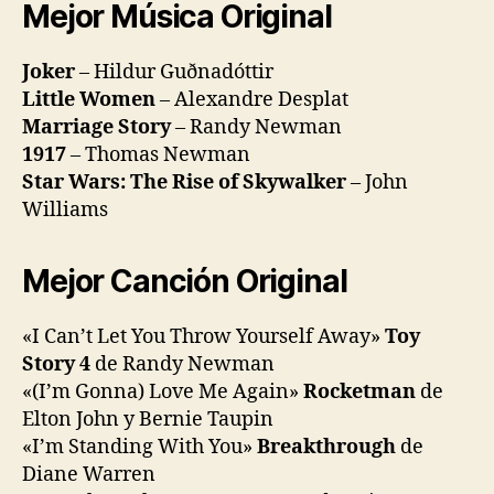
Mejor Música Original
Joker
– Hildur Guðnadóttir
Little Women
– Alexandre Desplat
Marriage Story
– Randy Newman
1917
– Thomas Newman
Star Wars: The Rise of Skywalker
– John
Williams
Mejor Canción Original
«I Can’t Let You Throw Yourself Away»
Toy
Story 4
de Randy Newman
«(I’m Gonna) Love Me Again»
Rocketman
de
Elton John y Bernie Taupin
«I’m Standing With You»
Breakthrough
de
Diane Warren