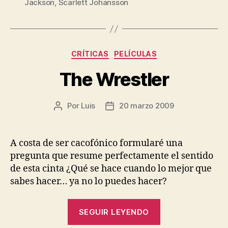
Jackson
,
Scarlett Johansson
Categorías
CRÍTICAS
PELÍCULAS
The Wrestler
Por
Luis
20 marzo 2009
Autor
Fecha
de
de
la
la
entrada
entrada
A costa de ser cacofónico formularé una
pregunta que resume perfectamente el sentido
de esta cinta ¿Qué se hace cuando lo mejor que
sabes hacer… ya no lo puedes hacer?
«The
SEGUIR LEYENDO
Wrestler»