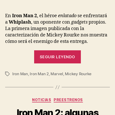
de
de
la
la
entrada
entrada
En
Iron Man 2
, el héroe
enlatado
se enfrentará
a
Whiplash
, un oponente con
gadgets
propios.
La primera imagen publicada con la
caracterización de Mickey Rourke nos muestra
cómo será el enemigo de esta entrega.
«Mickey
SEGUIR LEYENDO
Rourke
como
Iron Man
,
Iron Man 2
,
Marvel
,
Mickey Rourke
Whiplash:
Etiquetas
Iron
Man
2»
Categorías
NOTICIAS
PREESTRENOS
Iron Man 2: algunas