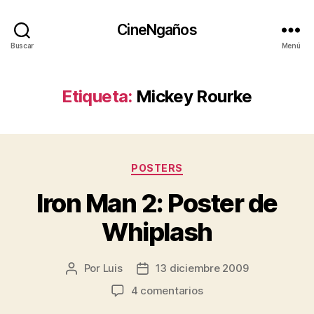
CineNgaños
Buscar
Menú
Etiqueta:
Mickey Rourke
Categorías
POSTERS
Iron Man 2: Poster de
Whiplash
Por
Luis
13 diciembre 2009
Autor
Fecha
de
de
en
4 comentarios
la
la
Iron