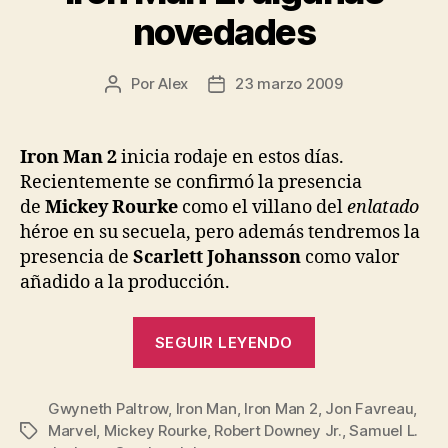
novedades
Por
Alex
23 marzo 2009
Autor
Fecha
de
de
la
la
entrada
entrada
Iron Man 2
inicia rodaje en estos días.
Recientemente se confirmó la presencia
de
Mickey Rourke
como el villano del
enlatado
héroe en su secuela, pero además tendremos la
presencia de
Scarlett Johansson
como valor
añadido a la producción.
«Iron
SEGUIR LEYENDO
Man
2:
Gwyneth Paltrow
,
Iron Man
,
Iron Man 2
algunas
,
Jon Favreau
,
Marvel
,
Mickey Rourke
,
Robert Downey Jr.
,
Samuel L.
Etiquetas
novedades»