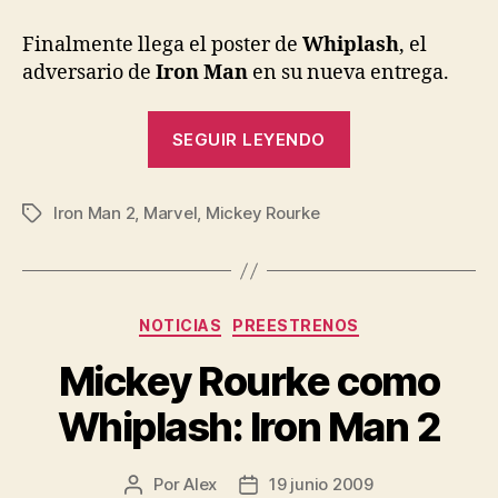
entrada
entrada
Man
2:
Finalmente llega el poster de
Whiplash
, el
Poster
adversario de
Iron Man
en su nueva entrega.
de
Whiplash
«Iron
SEGUIR LEYENDO
Man
2:
Iron Man 2
,
Marvel
,
Mickey Rourke
Poster
Etiquetas
de
Whiplash»
Categorías
NOTICIAS
PREESTRENOS
Mickey Rourke como
Whiplash: Iron Man 2
Por
Alex
19 junio 2009
Autor
Fecha