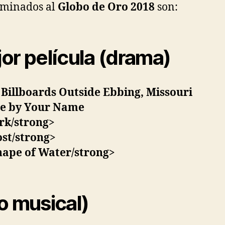
ominados al
Globo de Oro 2018
son:
or película (drama)
Billboards Outside Ebbing, Missouri
Me by Your Name
rk/strong>
ost/strong>
hape of Water/strong>
o musical)