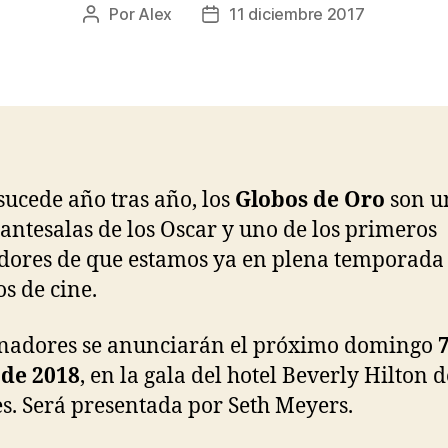
Por
Alex
11 diciembre 2017
Autor
Fecha
de
de
la
la
entrada
entrada
ucede año tras año, los
Globos de Oro
son u
s antesalas de los Oscar y uno de los primeros
dores de que estamos ya en plena temporada 
s de cine.
nadores se anunciarán el próximo domingo
 de 2018
, en la gala del hotel Beverly Hilton 
s. Será presentada por Seth Meyers.