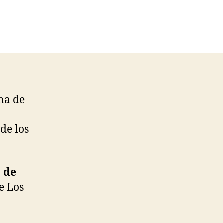
na de
de los
7 de
de Los