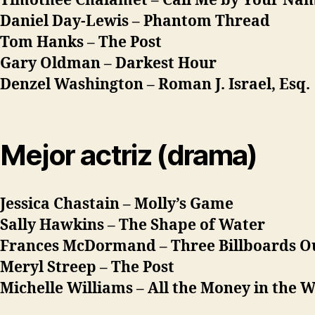
Timothée Chalamet –
Call Me by Your Na
Daniel Day-Lewis –
Phantom Thread
Tom Hanks –
The Post
Gary Oldman –
Darkest Hour
Denzel Washington – Roman J. Israel, Esq.
Mejor actriz (drama)
Jessica Chastain –
Molly’s Game
Sally Hawkins –
The Shape of Water
Frances McDormand –
Three Billboards O
Meryl Streep –
The Post
Michelle Williams –
All the Money in the 