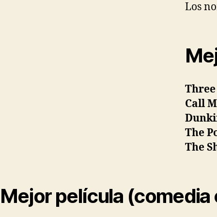
Los n
Mej
Three 
Call 
Dunki
The P
The S
Mejor película (comedia 