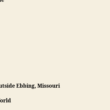
me
utside Ebbing, Missouri
World