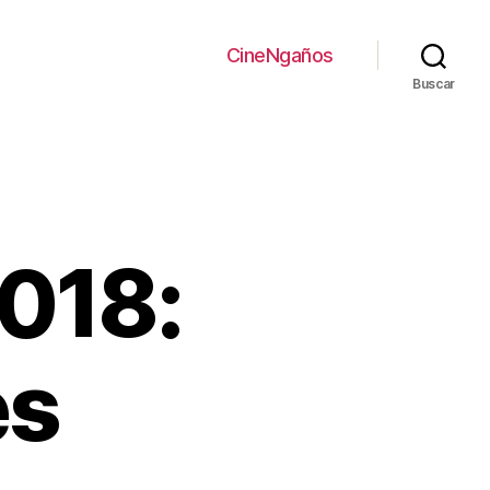
CineNgaños
Buscar
2018:
es