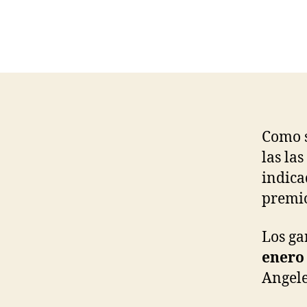
Como s
las la
indica
premio
Los ga
enero
Angele