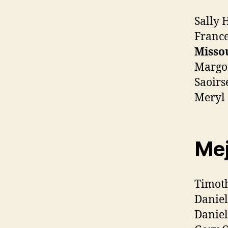
Sally 
Franc
Misso
Margo
Saoirs
Meryl 
Mej
Timot
Daniel
Daniel