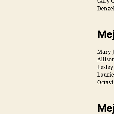
Gary 
Denze
Mej
Mary J
Alliso
Lesley
Laurie
Octavi
Mej