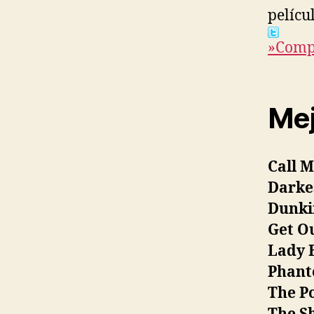
pelícu
»Compa
Mej
Call 
Darke
Dunki
Get O
Lady 
Phant
The P