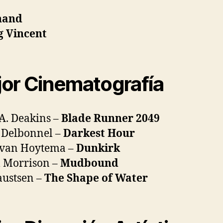
nand
g Vincent
or Cinematografía
A. Deakins –
Blade Runner 2049
 Delbonnel –
Darkest Hour
 van Hoytema –
Dunkirk
 Morrison –
Mudbound
austsen –
The Shape of Water