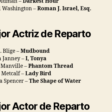
Oldman –
Darkest Hour
l Washington –
Roman J. Israel, Esq.
or Actriz de Reparto
. Blige –
Mudbound
n Janney –
I, Tonya
 Manville –
Phantom Thread
 Metcalf –
Lady Bird
a Spencer –
The Shape of Water
or Actor de Reparto