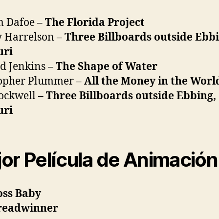
m Dafoe –
The Florida Project
 Harrelson –
Three Billboards outside Ebbi
uri
d Jenkins –
The Shape of Water
topher Plummer –
All the Money in the Worl
ockwell –
Three Billboards outside Ebbing,
uri
or Película de Animación
oss Baby
readwinner