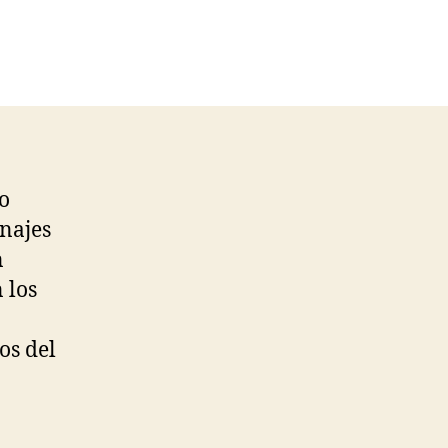
o
najes
n
 los
os del