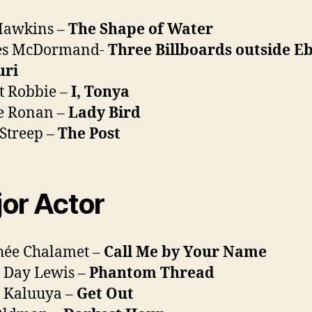
Hawkins –
The Shape of Water
es McDormand-
Three Billboards outside E
uri
t Robbie –
I, Tonya
e Ronan –
Lady Bird
Streep –
The Post
or Actor
hée Chalamet –
Call Me by Your Name
 Day Lewis –
Phantom Thread
 Kaluuya –
Get Out