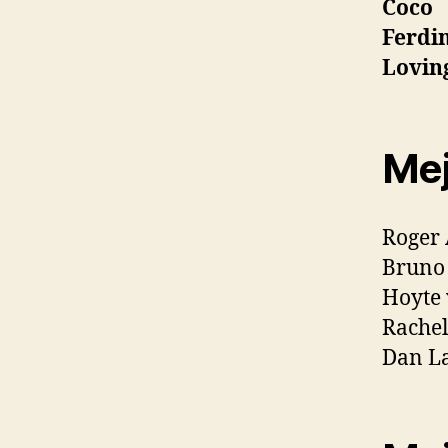
Coco
Ferdi
Lovin
Mej
Roger 
Bruno
Hoyte
Rachel
Dan L