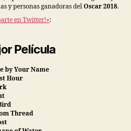
las y personas ganadoras del
Oscar 2018
.
rte en Twitter!»
:
or Película
Me by Your Name
st Hour
rk
ut
Bird
om Thread
ost