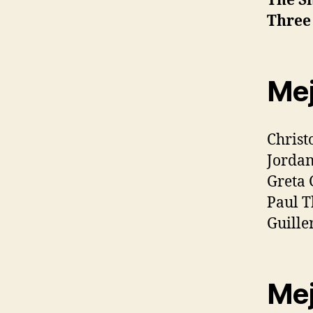
The S
Three 
Mej
Christ
Jordan
Greta 
Paul 
Guille
Mej