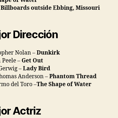
hape of Water
Billboards outside Ebbing, Missouri
or Dirección
opher Nolan –
Dunkirk
 Peele –
Get Out
Gerwig –
Lady Bird
Thomas Anderson –
Phantom Thread
rmo del Toro –
The Shape of Water
or Actriz