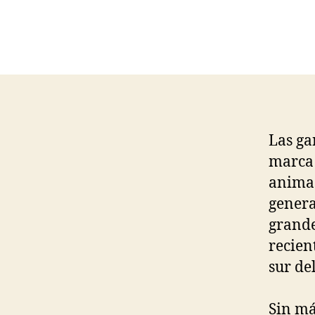
Las ga
marca 
animad
genera
grande
recien
sur de
Sin más