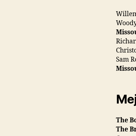
Wille
Woody
Misso
Richar
Chris
Sam R
Misso
Mej
The B
The B