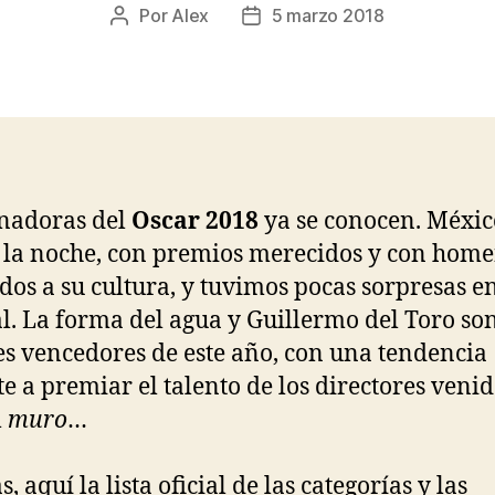
Por
Alex
5 marzo 2018
Autor
Fecha
de
de
la
la
entrada
entrada
nadoras del
Oscar 2018
ya se conocen. Méxic
la noche, con premios merecidos y con home
os a su cultura, y tuvimos pocas sorpresas e
l. La forma del agua y Guillermo del Toro son
s vencedores de este año, con una tendencia
te a premiar el talento de los directores venid
l
muro
…
, aquí la lista oficial de las categorías y las