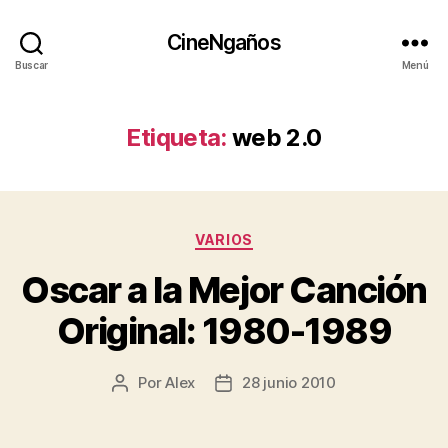
CineNgaños
Buscar
Menú
Etiqueta:
web 2.0
Categorías
VARIOS
Oscar a la Mejor Canción
Original: 1980-1989
Por
Alex
28 junio 2010
Autor
Fecha
de
de
la
la