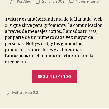
en
Por
Alex
26 julio 2009
1 comentario
Autor
Fecha
Famo
de
de
del
la
la
cine
entrada
entrada
Twitter
es una herramienta de la llamada ‘web
en
2.0’ que sirve para (y fomenta) la comunicación
Twitte
a través de mensajes cortos, llamados
tweets
,
por parte de un número cada vez mayor de
personas. Hollywood, y los guionistas,
productores, directores y actores más
famososos
en el mundo del
cine
, no son la
excepción.
«Famosos
SEGUIR LEYENDO
del
cine
twitter
,
web 2.0
en
Etiquetas
Twitter»