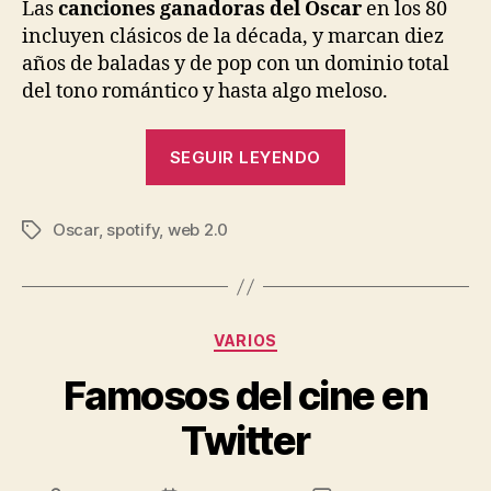
entrada
entrada
Las
canciones ganadoras del Oscar
en los 80
incluyen clásicos de la década, y marcan diez
años de baladas y de pop con un dominio total
del tono romántico y hasta algo meloso.
«Oscar
SEGUIR LEYENDO
a
la
Oscar
,
spotify
,
web 2.0
Mejor
Etiquetas
Canción
Original:
1980-
Categorías
VARIOS
1989»
Famosos del cine en
Twitter