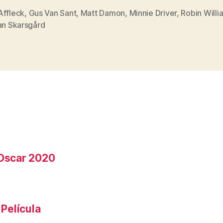
Hunting
Affleck
,
Gus Van Sant
,
Matt Damon
,
Minnie Driver
,
Robin Willi
s
an Skarsgård
/
Mente
Indomable»
 Oscar 2020
 Película