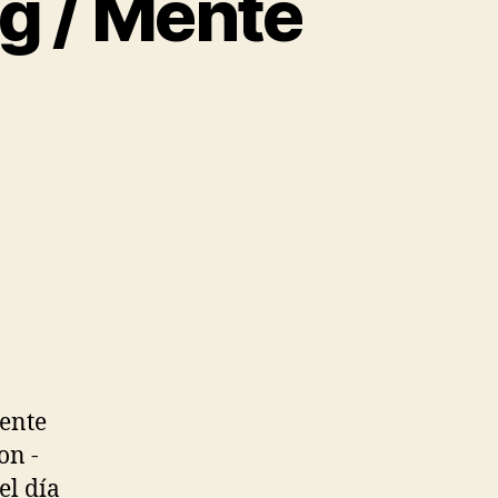
ng / Mente
domable
l
nting
nte
domable
ente
on -
el día