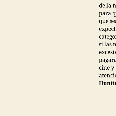
de la 
para q
que se
expect
categor
si las
excesi
pagara
cine y
atenci
Hunti