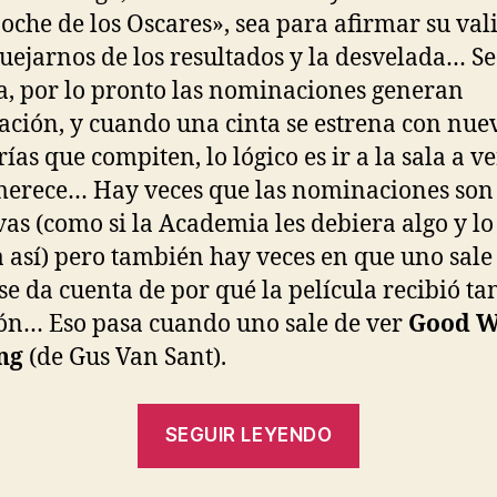
noche de los Oscares», sea para afirmar su val
uejarnos de los resultados y la desvelada… Se
a, por lo pronto las nominaciones generan
ación, y cuando una cinta se estrena con nue
ías que compiten, lo lógico es ir a la sala a ve
 merece… Hay veces que las nominaciones son
vas (como si la Academia les debiera algo y lo
 así) pero también hay veces en que uno sale
 se da cuenta de por qué la película recibió ta
ón… Eso pasa cuando uno sale de ver
Good W
ng
(de Gus Van Sant).
«El
SEGUIR LEYENDO
Indomable
Will