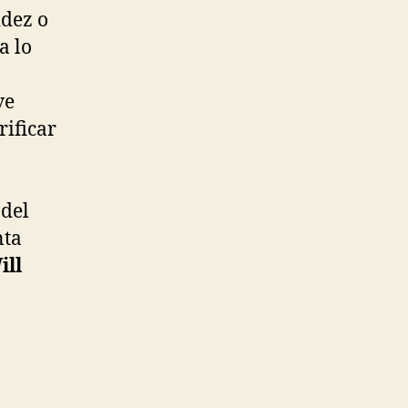
idez o
a lo
ve
rificar
 del
nta
ill