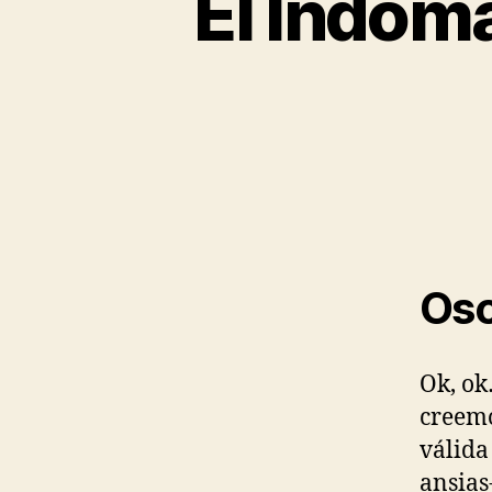
El Indoma
Osc
Ok, ok
creemo
válida
ansias