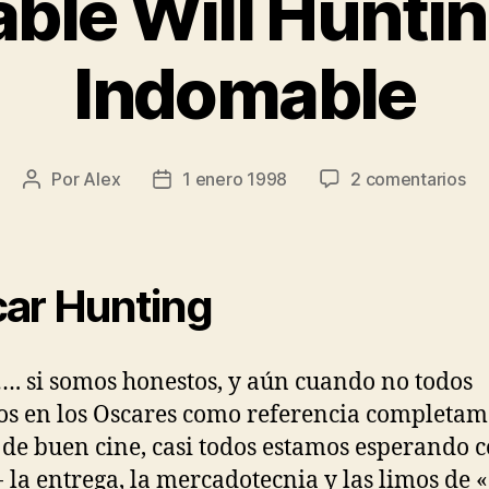
ble Will Hunti
Indomable
en
Por
Alex
1 enero 1998
2 comentarios
Autor
Fecha
El
de
de
In
la
la
Wil
entrada
entrada
Hu
ar Hunting
/
Me
In
…. si somos honestos, y aún cuando no todos
s en los Oscares como referencia completam
 de buen cine, casi todos estamos esperando c
- la entrega, la mercadotecnia y las limos de «