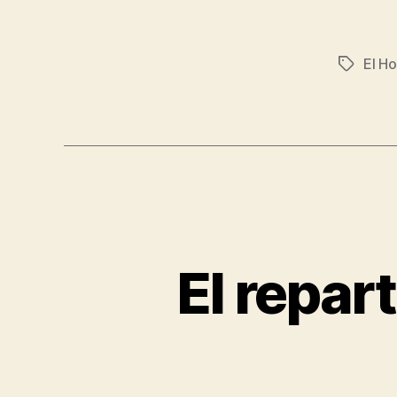
El Ho
Etiqueta
El repar