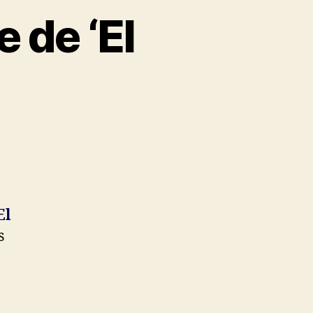
 de ‘El
El
s
.