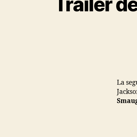
Trailer d
La seg
Jackso
Smau