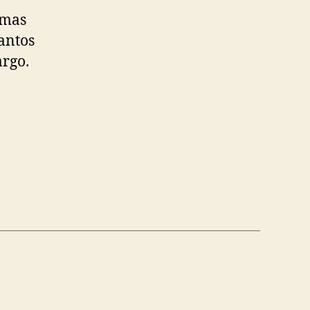
 mas
antos
argo.