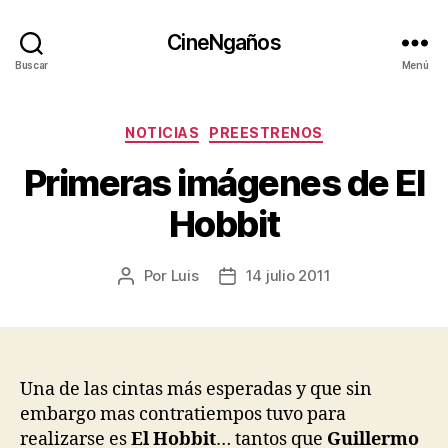
CineNgaños
Buscar
Menú
Categorías
NOTICIAS
PREESTRENOS
Primeras imágenes de El
Hobbit
Por
Luis
14 julio 2011
Autor
Fecha
de
de
la
la
entrada
entrada
Una de las cintas más esperadas y que sin
embargo mas contratiempos tuvo para
realizarse es
El Hobbit
… tantos que
Guillermo