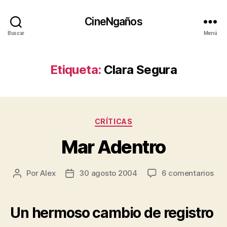
CineNgaños
Buscar
Menú
Etiqueta:
Clara Segura
Categorías
CRÍTICAS
Mar Adentro
en
Por
Alex
30 agosto 2004
6 comentarios
Autor
Fecha
Mar
de
de
Ade
la
la
entrada
entrada
Un hermoso cambio de registro