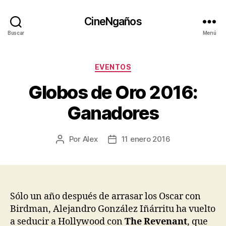
CineNgaños
Buscar
Menú
Categorías
EVENTOS
Globos de Oro 2016:
Ganadores
Por
Alex
11 enero 2016
Autor
Fecha
de
de
la
la
entrada
entrada
Sólo un año después de arrasar los Oscar con
Birdman, Alejandro González Iñárritu ha vuelto
a seducir a Hollywood con
The Revenant
, que