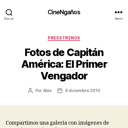
CineNgaños
Buscar
Menú
Categorías
PREESTRENOS
Fotos de Capitán
América: El Primer
Vengador
Por
Alex
8 diciembre 2010
Autor
Fecha
de
de
la
la
entrada
entrada
Compartimos una galería con imágenes de