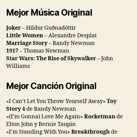
Mejor Música Original
Joker
– Hildur Guðnadóttir
Little Women
– Alexandre Desplat
Marriage Story
– Randy Newman
1917
– Thomas Newman
Star Wars: The Rise of Skywalker
– John
Williams
Mejor Canción Original
«I Can’t Let You Throw Yourself Away»
Toy
Story 4
de Randy Newman
«(I’m Gonna) Love Me Again»
Rocketman
de
Elton John y Bernie Taupin
«I’m Standing With You»
Breakthrough
de