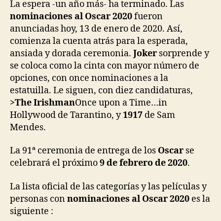
entrada
entrada
La espera -un año más- ha terminado. Las
nominaciones al Oscar 2020
fueron
anunciadas hoy, 13 de enero de 2020. Así,
comienza la cuenta atrás para la esperada,
ansiada y dorada ceremonia.
Joker
sorprende y
se coloca como la cinta con mayor número de
opciones, con once nominaciones a la
estatuilla. Le siguen, con diez candidaturas,
>The Irishman
Once upon a Time…in
Hollywood de Tarantino, y
1917
de Sam
Mendes.
La 91ª ceremonia de entrega de los
Oscar
se
celebrará el próximo
9 de febrero de 2020
.
La lista oficial de las categorías y las películas y
personas con
nominaciones al Oscar 2020
es la
siguiente :