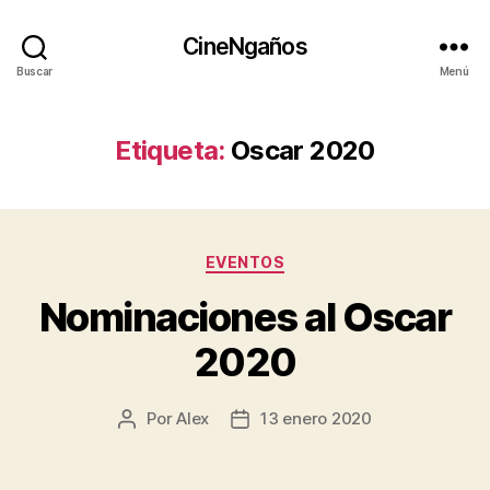
CineNgaños
Buscar
Menú
Etiqueta:
Oscar 2020
Categorías
EVENTOS
Nominaciones al Oscar
2020
Por
Alex
13 enero 2020
Autor
Fecha
de
de
la
la