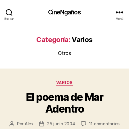
CineNgaños
Buscar
Menú
Categoría:
Varios
Otros
Categorías
VARIOS
El poema de Mar
Adentro
en
Por
Alex
25 junio 2004
11 comentarios
Autor
Fecha