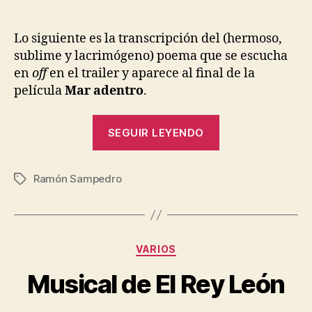
El
de
de
poe
la
la
de
entrada
entrada
Lo siguiente es la transcripción del (hermoso,
Mar
sublime y lacrimógeno) poema que se escucha
Aden
en
off
en el trailer y aparece al final de la
película
Mar adentro
.
«El
SEGUIR LEYENDO
poema
de
Ramón Sampedro
Mar
Etiquetas
Adentro»
Categorías
VARIOS
Musical de El Rey León