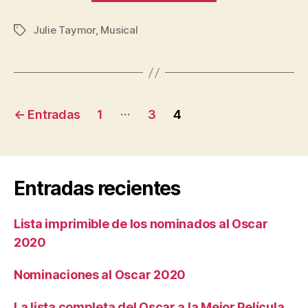
El
Julie Taymor
,
Musical
Rey
Etiquetas
León»
Navegación
…
←
Entradas
1
3
4
de
entradas
Entradas recientes
Lista imprimible de los nominados al Oscar
2020
Nominaciones al Oscar 2020
La lista completa del Oscar a la Mejor Película