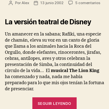
en
Por
Alex
13 junio 2002
5 comentarios
Autor
Fecha
Musi
de
de
de
la
la
El
entrada
entrada
La versión teatral de Disney
Rey
León
Un amanecer en la sabana; Rafiki, una especie
de chamán, eleva su voz en un canto de gloria
que llama a los animales hacia la Roca del
Orgullo, donde elefantes, rinocerontes, jirafas,
cebras, antílopes, aves y otros celebran la
presentación de Simba, la continuidad del
círculo de la vida… El
musical The Lion King
ha comenzado y nada, nada me había
preparado para lo que mis ojos tenían la fortuna
de presenciar.
«Musical
SEGUIR LEYENDO
de