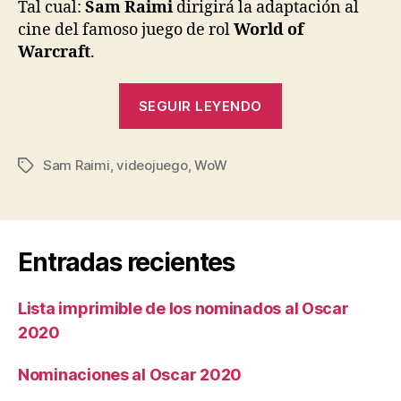
entrada
entrada
Tal cual:
Sam Raimi
dirigirá la adaptación al
cine del famoso juego de rol
World of
Warcraft
.
«Sam
SEGUIR LEYENDO
Raimi
dirigirá
Sam Raimi
,
videojuego
,
WoW
World
Etiquetas
of
Warcraft»
Entradas recientes
Lista imprimible de los nominados al Oscar
2020
Nominaciones al Oscar 2020