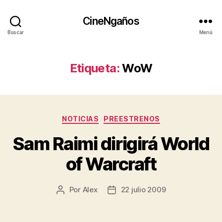
CineNgaños
Buscar
Menú
Etiqueta:
WoW
Categorías
NOTICIAS
PREESTRENOS
Sam Raimi dirigirá World
of Warcraft
Por
Alex
22 julio 2009
Autor
Fecha
de
de
la
la