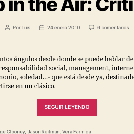
 in the Air: Crít
e
Por
Luis
24 enero 2010
6 comentarios
Autor
Fecha
U
de
de
in
la
la
th
entrada
entrada
Ai
ntos ángulos desde donde se puede hablar de
Cr
-responsabilidad social, management, internet
onio, soledad…- que está desde ya, destinad
tirse en un clásico.
«Up
SEGUIR LEYENDO
in
the
Air:
ge Clooney
,
Jason Reitman
,
Vera Farmiga
s