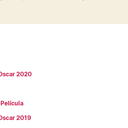
Crítica»
 Oscar 2020
 Película
 Oscar 2019