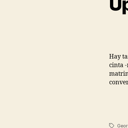
Up
Hay ta
cinta 
matrim
conver
Geor
Etiqueta