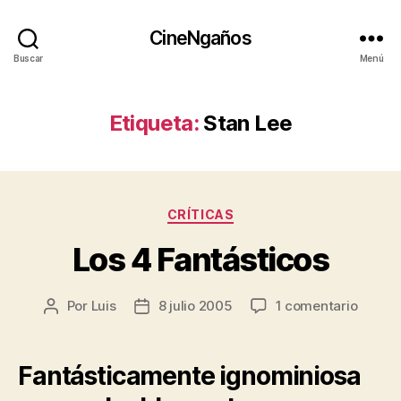
CineNgaños
Buscar
Menú
Etiqueta:
Stan Lee
Categorías
CRÍTICAS
Los 4 Fantásticos
en
Por
Luis
8 julio 2005
1 comentario
Autor
Fecha
Los
de
de
4
la
la
Fantás
entrada
entrada
Fantásticamente ignominiosa