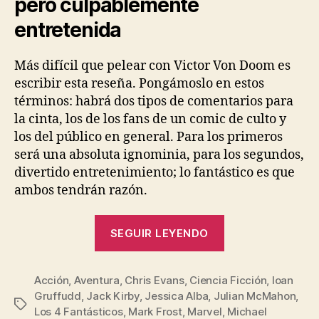
pero culpablemente
entretenida
Más difícil que pelear con Victor Von Doom es
escribir esta reseña. Pongámoslo en estos
términos: habrá dos tipos de comentarios para
la cinta, los de los fans de un comic de culto y
los del público en general. Para los primeros
será una absoluta ignominia, para los segundos,
divertido entretenimiento; lo fantástico es que
ambos tendrán razón.
«Los
SEGUIR LEYENDO
4
Fantásticos»
Acción
,
Aventura
,
Chris Evans
,
Ciencia Ficción
,
Ioan
Gruffudd
,
Jack Kirby
,
Jessica Alba
,
Julian McMahon
,
Etiquetas
Los 4 Fantásticos
,
Mark Frost
,
Marvel
,
Michael