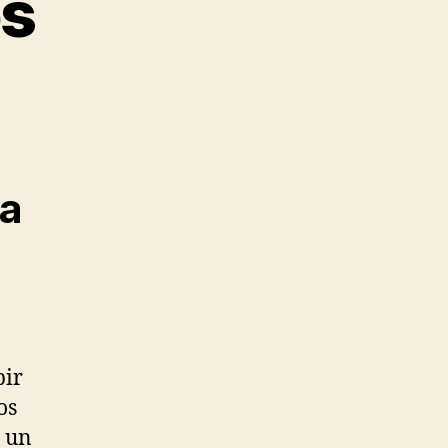
os
ásticos
sa
bir
os
e un