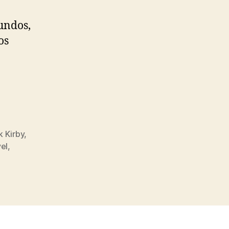
undos,
os
k Kirby
,
el
,