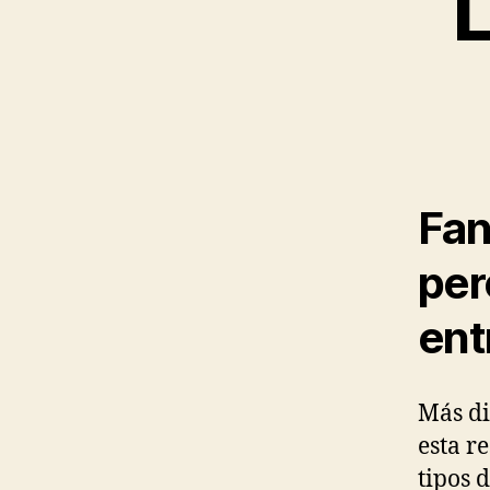
L
Fan
per
ent
Más di
esta r
tipos 