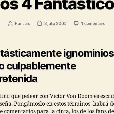
os 4 Fantástic
en
Por
Luis
8 julio 2005
1 comentario
Autor
Fecha
Los
de
de
4
la
la
Fant
entrada
entrada
tásticamente ignominio
o culpablemente
retenida
fícil que pelear con Victor Von Doom es escri
eseña. Pongámoslo en estos términos: habrá d
de comentarios para la cinta, los de los fans d