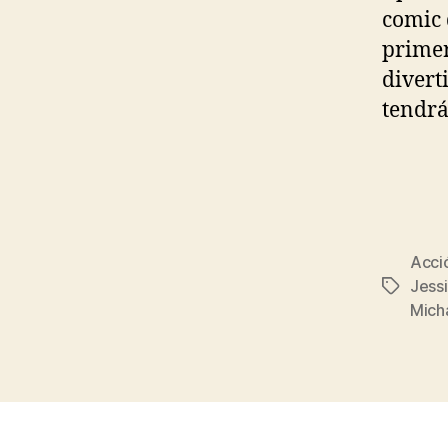
comic 
primer
divert
tendrá
Acci
Jess
Etiqueta
Micha