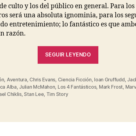
de culto y los del público en general. Para los
os será una absoluta ignominia, para los seg
ido entretenimiento; lo fantástico es que amb
n razón.
«Los
SEGUIR LEYENDO
4
Fantásticos»
ón
,
Aventura
,
Chris Evans
,
Ciencia Ficción
,
Ioan Gruffudd
,
Jac
ica Alba
,
Julian McMahon
,
Los 4 Fantásticos
,
Mark Frost
,
Marv
s
el Chiklis
,
Stan Lee
,
Tim Story