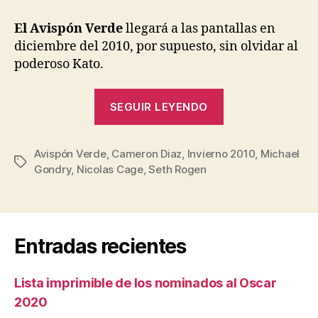
entrada
entrada
Avispón
Verde:
El Avispón Verde
llegará a las pantallas en
la
diciembre del 2010, por supuesto, sin olvidar al
película
poderoso Kato.
«El
SEGUIR LEYENDO
Avispón
Verde:
Avispón Verde
,
Cameron Diaz
,
Invierno 2010
la
,
Michael
Etiquetas
Gondry
,
Nicolas Cage
,
Seth Rogen
película»
Entradas recientes
Lista imprimible de los nominados al Oscar
2020