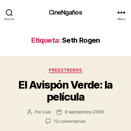
CineNgaños
Buscar
Menú
Etiqueta:
Seth Rogen
Categorías
PREESTRENOS
El Avispón Verde: la
película
Por
Luis
8 septiembre 2009
Autor
Fecha
de
de
en
12 comentarios
la
la
El