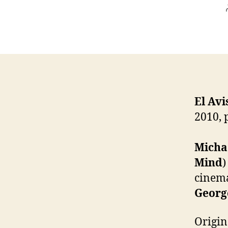
El Av
2010, 
Micha
Mind
)
cinema
Georg
Origi