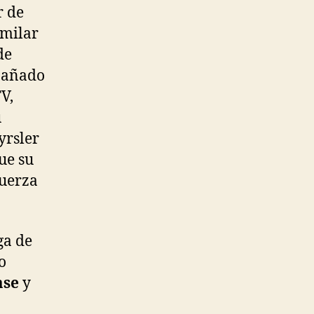
r de
imilar
de
mpañado
V,
u
yrsler
ue su
fuerza
ga de
o
ase
y