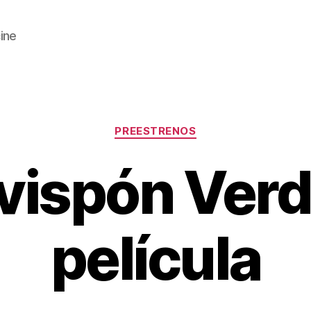
cine
Categorías
PREESTRENOS
vispón Verd
película