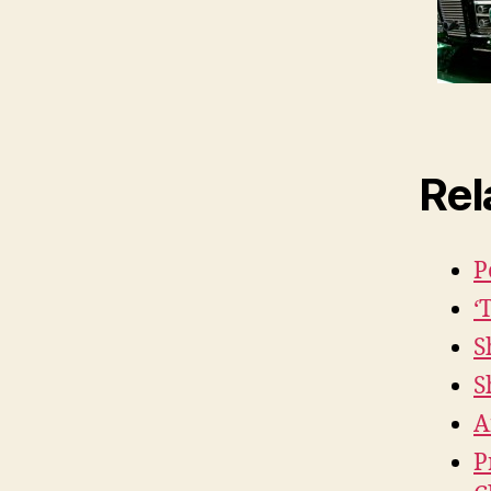
Rel
P
‘
S
S
A
P