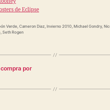
looney
osters de Eclipse
pón Verde
,
Cameron Diaz
,
Invierno 2010
,
Michael Gondry
,
Nic
s
e
,
Seth Rogen
a compra por