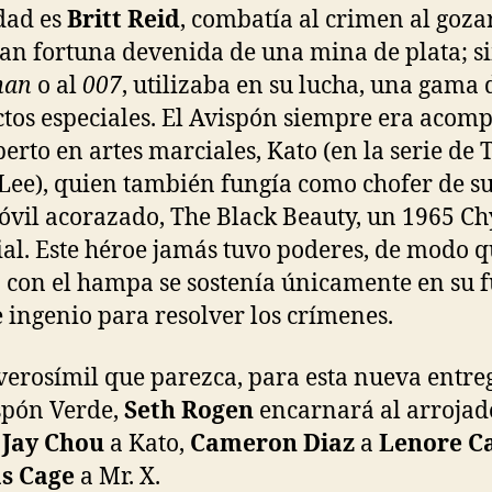
dad es
Britt Reid
, combatía al crimen al goza
an fortuna devenida de una mina de plata; s
man
o al
007
, utilizaba en su lucha, una gama 
ctos especiales. El Avispón siempre era aco
perto en artes marciales, Kato (en la serie de T
Lee), quien también fungía como chofer de s
vil acorazado, The Black Beauty, un 1965 Ch
al. Este héroe jamás tuvo poderes, de modo q
 con el hampa se sostenía únicamente en su 
 e ingenio para resolver los crímenes.
verosímil que parezca, para esta nueva entre
spón Verde,
Seth Rogen
encarnará al arrojad
;
Jay Chou
a Kato,
Cameron Diaz
a
Lenore C
as Cage
a Mr. X.