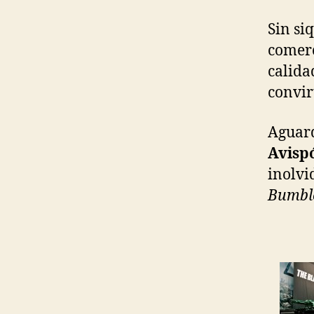
Sin si
comerc
calida
convir
Aguard
Avisp
inolvi
Bumbl