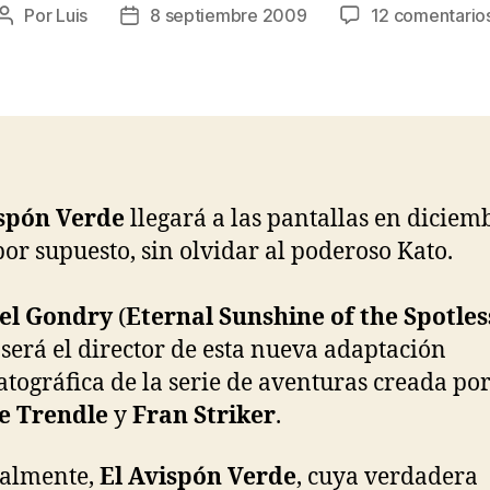
Por
Luis
8 septiembre 2009
12 comentario
Autor
Fecha
de
de
la
la
entrada
entrada
ispón Verde
llegará a las pantallas en diciem
por supuesto, sin olvidar al poderoso Kato.
el Gondry
(
Eternal Sunshine of the Spotles
 será el director de esta nueva adaptación
tográfica de la serie de aventuras creada po
e Trendle
y
Fran Striker
.
nalmente,
El Avispón Verde
, cuya verdadera