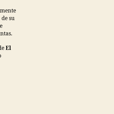
tamente
 de su
e
ntas.
 de
El
o