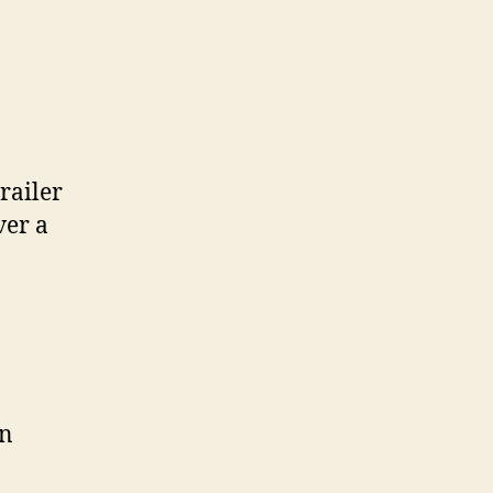
railer
ver a
un