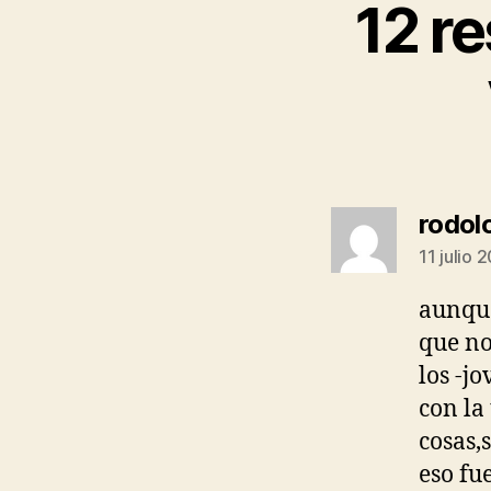
12 r
rodol
11 julio 
aunque
que no
los -jo
con la
cosas,
eso fu