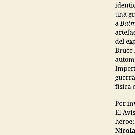
identi
una gr
a
Bat
artefa
del ex
Bruce 
automó
Imperi
guerra
física
Por in
El Avi
héroe
Nicol