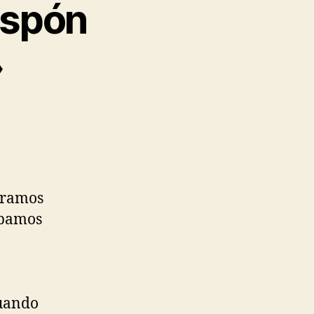
ispón
»
peramos
tabamos
cuando