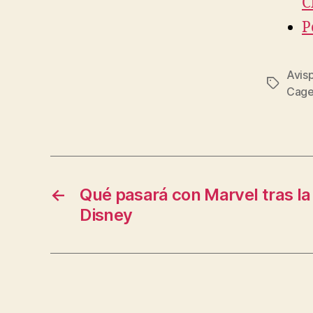
C
P
Avis
Etiqueta
Cag
←
Qué pasará con Marvel tras l
Disney