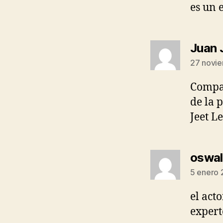
es un 
Juan 
27 novie
Compar
de la 
Jeet L
oswal
5 enero 
el act
expert