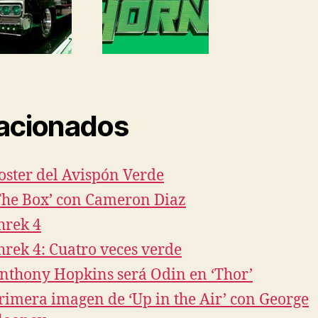
acionados
oster del Avispón Verde
The Box’ con Cameron Diaz
hrek 4
hrek 4: Cuatro veces verde
nthony Hopkins será Odin en ‘Thor’
rimera imagen de ‘Up in the Air’ con George