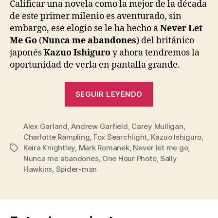
entrada
entrada
Calificar una novela como la mejor de la década
de este primer milenio es aventurado, sin
embargo, ese elogio se le ha hecho a
Never Let
Me Go
(
Nunca me abandones
) del británico
japonés
Kazuo Ishiguro
y ahora tendremos la
oportunidad de verla en pantalla grande.
«Never
SEGUIR LEYENDO
let
me
Alex Garland
,
Andrew Garfield
,
Carey Mulligan
go
,
Charlotte Rampling
,
Fox Searchlight
,
Kazuo Ishiguro
,
(Nunca
Keira Knightley
,
Mark Romanek
,
Never let me go
,
Etiquetas
me
Nunca me abandones
,
One Hour Photo
,
Sally
abandones)
Hawkins
,
Spider-man
al
cine»