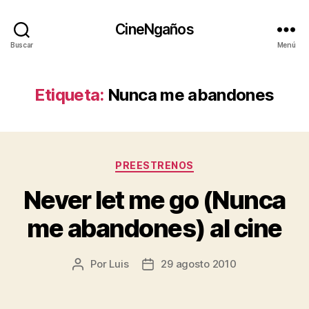
CineNgaños
Buscar
Menú
Etiqueta:
Nunca me abandones
Categorías
PREESTRENOS
Never let me go (Nunca
me abandones) al cine
Por
Luis
29 agosto 2010
Autor
Fecha
de
de
la
la