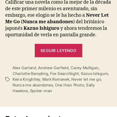
entrada
entrada
Calificar una novela como la mejor de la década
de este primer milenio es aventurado, sin
embargo, ese elogio se le ha hecho a
Never Let
Me Go
(
Nunca me abandones
) del británico
japonés
Kazuo Ishiguro
y ahora tendremos la
oportunidad de verla en pantalla grande.
«Never
SEGUIR LEYENDO
let
me
Alex Garland
,
Andrew Garfield
,
Carey Mulligan
go
,
Charlotte Rampling
,
Fox Searchlight
,
Kazuo Ishiguro
,
(Nunca
Keira Knightley
,
Mark Romanek
,
Never let me go
,
Etiquetas
me
Nunca me abandones
,
One Hour Photo
,
Sally
abandones)
Hawkins
,
Spider-man
al
cine»