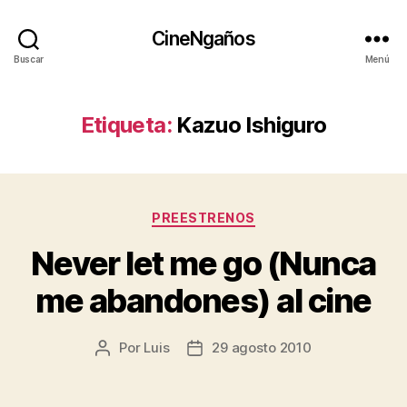
CineNgaños
Buscar
Menú
Etiqueta:
Kazuo Ishiguro
Categorías
PREESTRENOS
Never let me go (Nunca
me abandones) al cine
Por
Luis
29 agosto 2010
Autor
Fecha
de
de
la
la