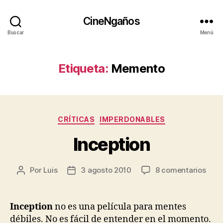
CineNgaños
Buscar
Menú
Etiqueta:
Memento
Categorías
CRÍTICAS
IMPERDONABLES
Inception
en
Por
Luis
3 agosto 2010
8 comentarios
Autor
Fecha
Ince
de
de
la
la
entrada
entrada
Inception
no es una película para mentes
débiles. No es fácil de entender en el momento.