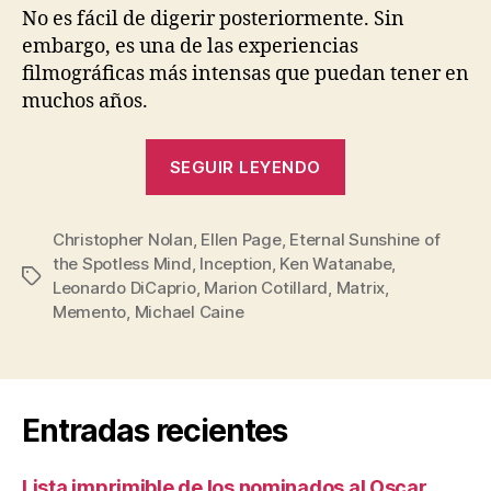
No es fácil de digerir posteriormente. Sin
embargo, es una de las experiencias
filmográficas más intensas que puedan tener en
muchos años.
«Inception»
SEGUIR LEYENDO
Christopher Nolan
,
Ellen Page
,
Eternal Sunshine of
the Spotless Mind
,
Inception
,
Ken Watanabe
,
Etiquetas
Leonardo DiCaprio
,
Marion Cotillard
,
Matrix
,
Memento
,
Michael Caine
Entradas recientes
Lista imprimible de los nominados al Oscar