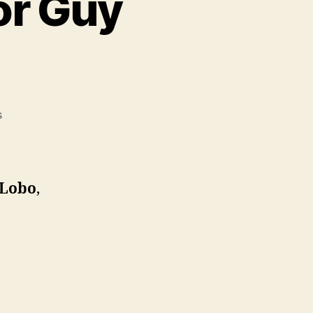
por Guy
en
s
‘Lobo’
será
dirigida
por
Lobo
,
Guy
Ritchie