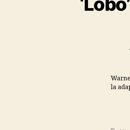
‘Lobo’
Warner
la ada