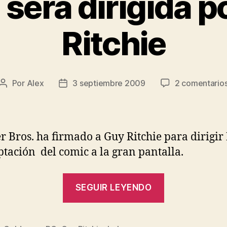
 será dirigida 
Ritchie
Por
Alex
3 septiembre 2009
2 comentario
Autor
Fecha
de
de
la
la
entrada
entrada
 Bros. ha firmado a Guy Ritchie para dirigir
ptación del comic a la gran pantalla.
«‘Lobo’
SEGUIR LEYENDO
será
dirigida