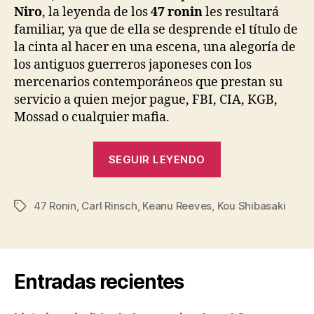
Niro
, la leyenda de los
47 ronin
les resultará
familiar, ya que de ella se desprende el título de
la cinta al hacer en una escena, una alegoría de
los antiguos guerreros japoneses con los
mercenarios contemporáneos que prestan su
servicio a quien mejor pague, FBI, CIA, KGB,
Mossad o cualquier mafia.
«47
SEGUIR LEYENDO
Ronin,
la
47 Ronin
,
Carl Rinsch
,
Keanu Reeves
,
Kou Shibasaki
película»
Etiquetas
Entradas recientes