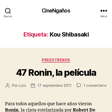
CineNgaños
Buscar
Menú
Etiqueta:
Kou Shibasaki
Categorías
PREESTRENOS
47 Ronin, la película
en
Por
Luis
17 septiembre 2011
1 comentario
Autor
Fecha
47
de
de
Ron
la
la
la
entrada
entrada
Para todos aquellos que hace años vieron
pel
Ronin
, la cinta estelarizada por
Robert De