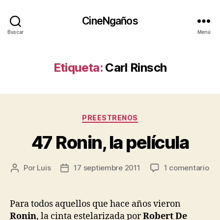
CineNgaños
Buscar
Menú
Etiqueta:
Carl Rinsch
Categorías
PREESTRENOS
47 Ronin, la película
en
Por
Luis
17 septiembre 2011
1 comentario
Autor
Fecha
47
de
de
Ron
la
la
la
entrada
entrada
Para todos aquellos que hace años vieron
pel
Ronin
, la cinta estelarizada por
Robert De