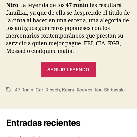
Niro
, la leyenda de los
47 ronin
les resultará
familiar, ya que de ella se desprende el título de
la cinta al hacer en una escena, una alegoría de
los antiguos guerreros japoneses con los
mercenarios contemporáneos que prestan su
servicio a quien mejor pague, FBI, CIA, KGB,
Mossad o cualquier mafia.
«47
SEGUIR LEYENDO
Ronin,
la
47 Ronin
,
Carl Rinsch
,
Keanu Reeves
,
Kou Shibasaki
película»
Etiquetas
Entradas recientes