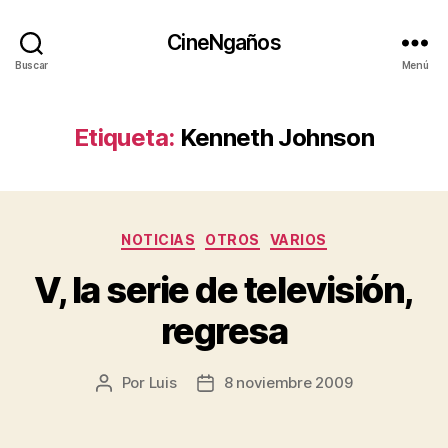
CineNgaños
Buscar
Menú
Etiqueta:
Kenneth Johnson
Categorías
NOTICIAS
OTROS
VARIOS
V, la serie de televisión,
regresa
Por
Luis
8 noviembre 2009
Autor
Fecha
de
de
la
la