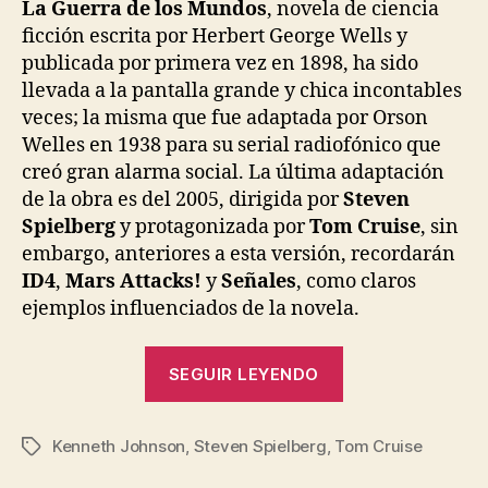
entrada
entrada
La Guerra de los Mundos
, novela de ciencia
ficción escrita por Herbert George Wells y
publicada por primera vez en 1898, ha sido
llevada a la pantalla grande y chica incontables
veces; la misma que fue adaptada por Orson
Welles en 1938 para su serial radiofónico que
creó gran alarma social. La última adaptación
de la obra es del 2005, dirigida por
Steven
Spielberg
y protagonizada por
Tom Cruise
, sin
embargo, anteriores a esta versión, recordarán
ID4
,
Mars Attacks!
y
Señales
, como claros
ejemplos influenciados de la novela.
«V,
SEGUIR LEYENDO
la
serie
Kenneth Johnson
,
Steven Spielberg
,
Tom Cruise
de
Etiquetas
televisión,