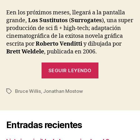
entrada
entrada
Sustitutos:
la
Een los próximos meses, llegará a la pantalla
película
grande,
Los Sustitutos
(
Surrogates
), una super
producción de sci fi + high-tech; adaptación
cinematográfica de la exitosa novela gráfica
escrita por
Roberto Venditti
y dibujada por
Brett Weldele
, publicada en 2006.
«Los
SEGUIR LEYENDO
Sustitutos:
la
Bruce Willis
,
Jonathan Mostow
película»
Etiquetas
Entradas recientes