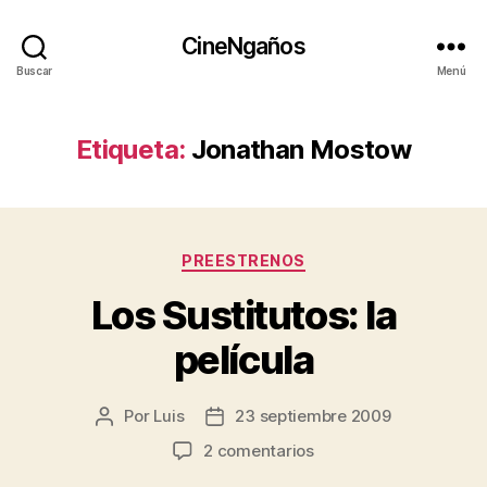
CineNgaños
Buscar
Menú
Etiqueta:
Jonathan Mostow
Categorías
PREESTRENOS
Los Sustitutos: la
película
Por
Luis
23 septiembre 2009
Autor
Fecha
de
de
en
2 comentarios
la
la
Los