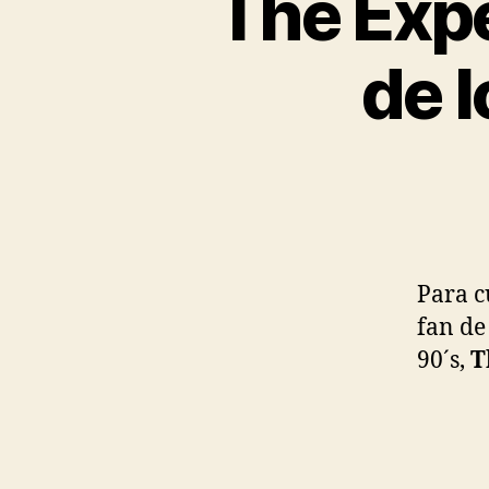
The Exp
de 
Para c
fan de
90´s,
T