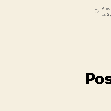
Arno
Etiqueta
Li
,
Sy
Pos