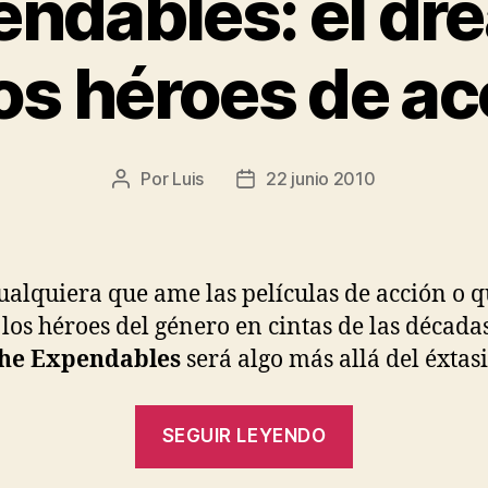
endables: el dr
los héroes de ac
Por
Luis
22 junio 2010
Autor
Fecha
de
de
la
la
entrada
entrada
ualquiera que ame las películas de acción o q
 los héroes del género en cintas de las décadas
he Expendables
será algo más allá del éxtasi
«The
SEGUIR LEYENDO
Expendables