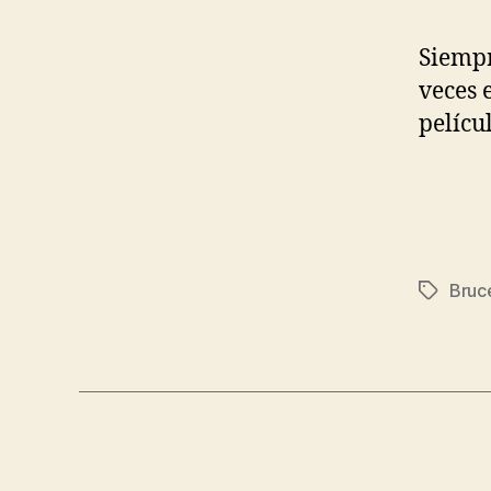
Siempr
veces 
pelícu
Bruce
Etiqueta