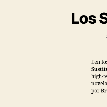
Los S
Een lo
Sustit
high-t
novela
por
Br