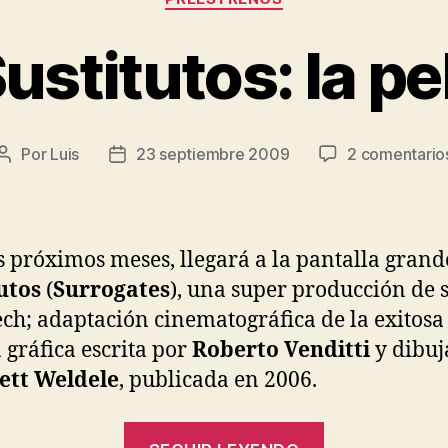
ustitutos: la pe
Por
Luis
23 septiembre 2009
2 comentario
Autor
Fecha
de
de
la
la
entrada
entrada
s próximos meses, llegará a la pantalla grand
utos
(
Surrogates
), una super producción de sc
ech; adaptación cinematográfica de la exitosa
 gráfica escrita por
Roberto Venditti
y dibuj
ett Weldele
, publicada en 2006.
«Los