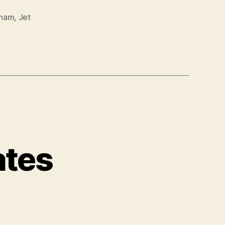
tham
,
Jet
ates