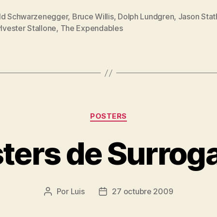
el
dream
ld Schwarzenegger
,
Bruce Willis
,
Dolph Lundgren
,
Jason Sta
s
lvester Stallone
,
The Expendables
team
de
los
héroes
de
acción»
Categorías
POSTERS
ters de Surrog
Por
Luis
27 octubre 2009
Autor
Fecha
de
de
la
la