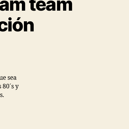
eam team
ción
ue sea
 80´s y
s.
: