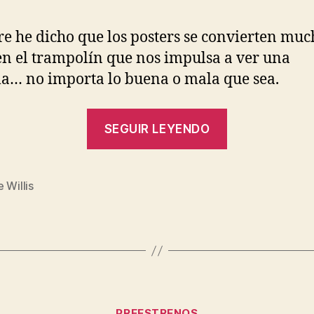
entrada
entrada
e he dicho que los posters se convierten muc
en el trampolín que nos impulsa a ver una
la… no importa lo buena o mala que sea.
«Posters
SEGUIR LEYENDO
de
Surrogates»
 Willis
s
Categorías
PREESTRENOS