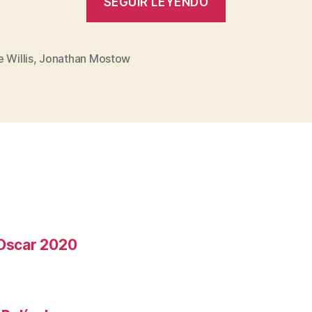
SEGUIR LEYENDO
Sustitutos:
la
película»
 Willis
,
Jonathan Mostow
s
 Oscar 2020