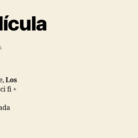
lícula
en
s
Los
Sustitutos:
la
película
e,
Los
i fi +
ada