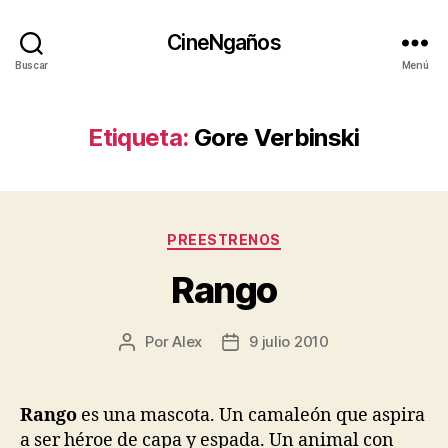
CineNgaños
Buscar
Menú
Etiqueta:
Gore Verbinski
Categorías
PREESTRENOS
Rango
Por
Alex
9 julio 2010
Autor
Fecha
de
de
la
la
entrada
entrada
Rango
es una mascota. Un camaleón que aspira
a ser héroe de capa y espada. Un animal con