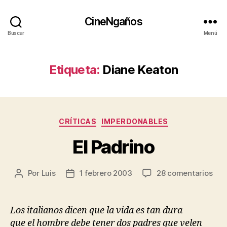
CineNgaños
Buscar
Menú
Etiqueta:
Diane Keaton
Categorías
CRÍTICAS
IMPERDONABLES
El Padrino
en
Por
Luis
1 febrero 2003
28 comentarios
Autor
Fecha
El
de
de
Pad
la
la
entrada
entrada
Los italianos dicen que la vida es tan dura
que el hombre debe tener dos padres que velen