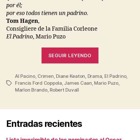
por él;
por eso todos tienen un padrino.
Tom Hagen
,
Consigliere de la Familia Corleone
El Padrino
, Mario Puzo
«El
SEGUIR LEYENDO
Padrino»
Al Pacino
,
Crimen
,
Diane Keaton
,
Drama
,
El Padrino
,
Francis Ford Coppola
,
James Caan
,
Mario Puzo
,
Etiquetas
Marlon Brando
,
Robert Duvall
Entradas recientes
Lista imprimible de los nominados al Oscar