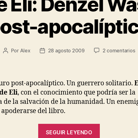
de Eli: Denzel 
ost-apocalípti
e
Por
Alex
28 agosto 2009
2 comentarios
Autor
Fecha
E
de
de
l
la
la
d
entrada
entrada
El
uro post-apocalíptico. Un guerrero solitario.
E
D
de Eli
, con el conocimiento que podría ser la
W
a de la salvación de la humanidad. Un enemi
p
a
 apoderarse del libro.
«El
SEGUIR LEYENDO
libro