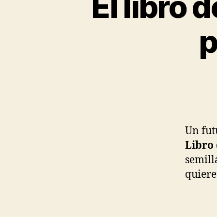
El libro 
p
Un fut
Libro 
semill
quiere