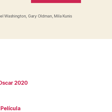
de
Eli:
el Washington
,
Gary Oldman
,
Mila Kunis
s
Denzel
Washington
post-
apocalíptico
 Oscar 2020
 Película