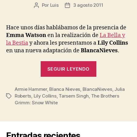
Por
Luis
3 agosto 2011
Autor
Fecha
de
de
la
la
entrada
entrada
Hace unos días hablábamos de la presencia de
Emma Watson
en la realización de
La Bella y
la Bestia
y ahora les presentamos a
Lily Collins
en una nueva adaptación de
BlancaNieves
.
«Primera
SEGUIR LEYENDO
imagen
de
Armie Hammer
,
Blanca Nieves
,
BlancaNieves
BlancaNieves:
,
Julia
Roberts
,
Lily Collins
,
Tarsem Singh
,
The Brothers
Etiquetas
The
Grimm: Snow White
Brothers
Grimm:
Snow
White»
Entradas recientes