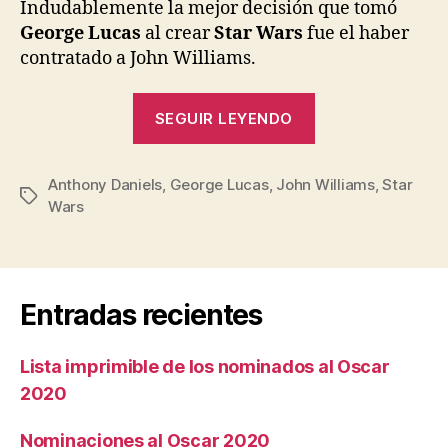
entrada
entrada
Indudablemente la mejor decisión que tomó
George Lucas
al crear
Star Wars
fue el haber
contratado a John Williams.
«Star
SEGUIR LEYENDO
Wars
in
Anthony Daniels
,
George Lucas
,
John Williams
Concert:
,
Star
Etiquetas
Wars
Reseña»
Entradas recientes
Lista imprimible de los nominados al Oscar
2020
Nominaciones al Oscar 2020