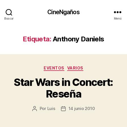
CineNgaños
Buscar
Menú
Etiqueta:
Anthony Daniels
Categorías
EVENTOS
VARIOS
Star Wars in Concert:
Reseña
Por
Luis
14 junio 2010
Autor
Fecha
de
de
la
la