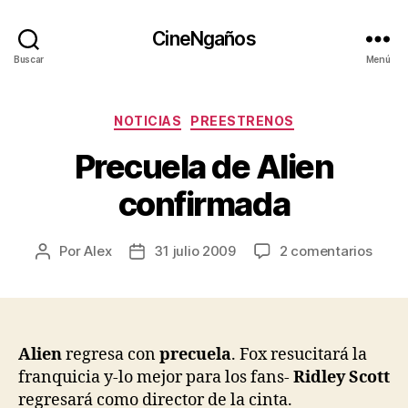
CineNgaños
Buscar
Menú
Categorías
NOTICIAS
PREESTRENOS
Precuela de Alien
confirmada
en
Por
Alex
31 julio 2009
2 comentarios
Autor
Fecha
Precu
de
de
de
la
la
Alien
entrada
entrada
conf
Alien
regresa con
precuela
. Fox resucitará la
franquicia y-lo mejor para los fans-
Ridley Scott
regresará como director de la cinta.