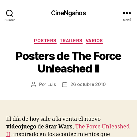
CineNgaños
Buscar
Menú
Categorías
POSTERS
TRAILERS
VARIOS
Posters de The Force
Unleashed II
Por
Luis
26 octubre 2010
Autor
Fecha
de
de
la
la
entrada
entrada
El día de hoy sale a la venta el nuevo
videojuego
de
Star Wars
,
The Force Unleashed
II
, inspirado en los acontecimientos que