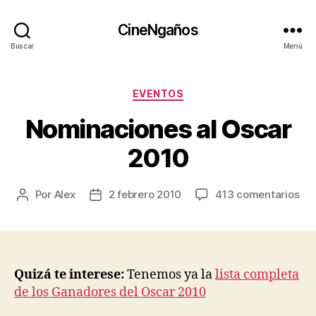
CineNgaños
Buscar
Menú
Categorías
EVENTOS
Nominaciones al Oscar
2010
en
Por
Alex
2 febrero 2010
413 comentarios
Autor
Fecha
No
de
de
al
la
la
Os
entrada
entrada
20
Quizá te interese:
Tenemos ya la
lista completa
de los Ganadores del Oscar 2010