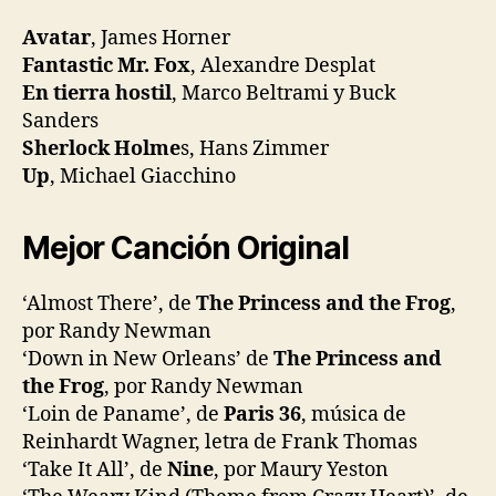
Avatar
, James Horner
Fantastic Mr. Fox
, Alexandre Desplat
En tierra hostil
, Marco Beltrami y Buck
Sanders
Sherlock Holme
s, Hans Zimmer
Up
, Michael Giacchino
Mejor Canción Original
‘Almost There’, de
The Princess and the Frog
,
por Randy Newman
‘Down in New Orleans’ de
The Princess and
the Frog
, por Randy Newman
‘Loin de Paname’, de
Paris 36
, música de
Reinhardt Wagner, letra de Frank Thomas
‘Take It All’, de
Nine
, por Maury Yeston