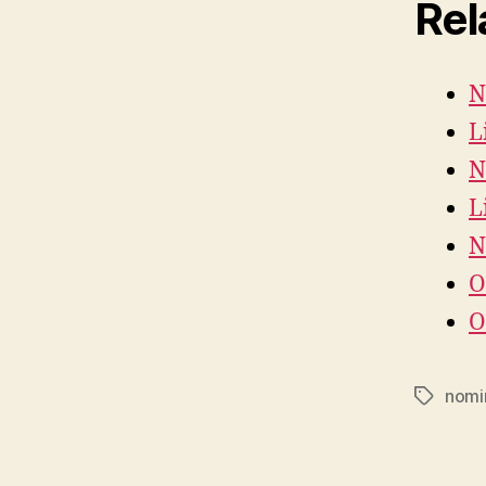
Rel
N
L
N
L
N
O
O
nomi
Etiqueta