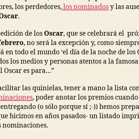
res, los perdedores,
los nominados
y las aus
Oscar
.
 edición de los
Oscar
, que se celebrará el pr
febrero
, no será la excepción y, como siempre
rá en todo el mundo ‘el día de la noche de los 
dos los medios y personas atentos a la famosa
el Oscar es para…”
acilitar las quinielas, tener a mano la lista c
inaciones
, poder anotar los premios cuando
entregando (o sólo porque sí ;-)) hemos prepa
que hicimos en años pasados- un listado impr
s nominaciones.