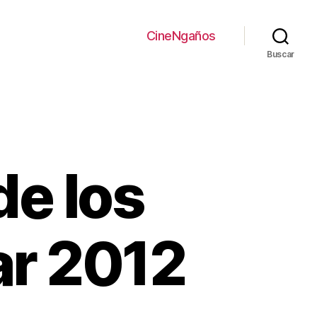
CineNgaños
Buscar
de los
ar 2012