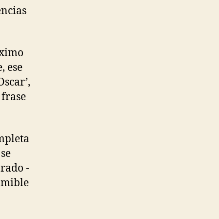
encias
óximo
, ese
Oscar’,
 frase
ompleta
 se
rado -
imible