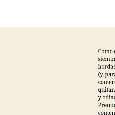
Como c
siempr
hordas
(y, pa
comerc
quitan
y odia
Premio
coment