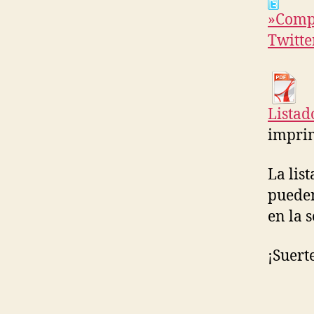
»Compa
Twitte
Listad
imprim
La lis
pueden
en la 
¡Suert