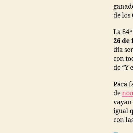
ganado
de los
La 84ª
26 de 
día se
con to
de “Y 
Para f
de
nom
vayan 
igual 
con la