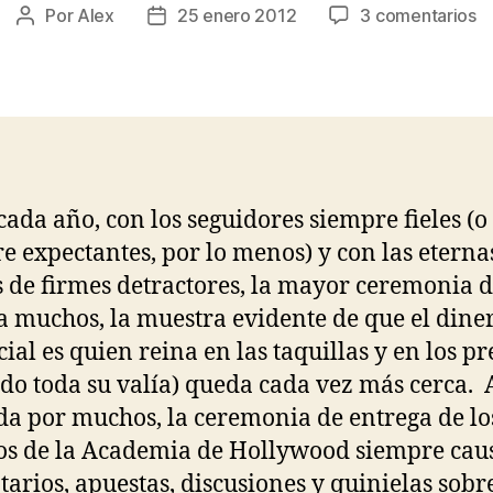
e
Por
Alex
25 enero 2012
3 comentarios
Autor
Fecha
Li
de
de
im
la
la
d
entrada
entrada
lo
n
al
O
ada año, con los seguidores siempre fieles (o
2
e expectantes, por lo menos) y con las eterna
 de firmes detractores, la mayor ceremonia d
ra muchos, la muestra evidente de que el diner
ial es quien reina en las taquillas y en los p
do toda su valía) queda cada vez más cerca
da por muchos, la ceremonia de entrega de lo
s de la Academia de Hollywood siempre cau
arios, apuestas, discusiones y quinielas sobre