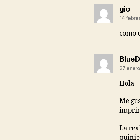
dic
gio
14 febre
como c
BlueD
27 enero
Hola
Me gust
imprim
La rea
quinie