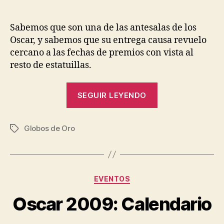
de
de
la
la
entrada
entrada
Sabemos que son una de las antesalas de los
Oscar, y sabemos que su entrega causa revuelo
cercano a las fechas de premios con vista al
resto de estatuillas.
«Globos
SEGUIR LEYENDO
de
Oro
Globos de Oro
2009:
Etiquetas
Nominaciones»
Categorías
EVENTOS
Oscar 2009: Calendario