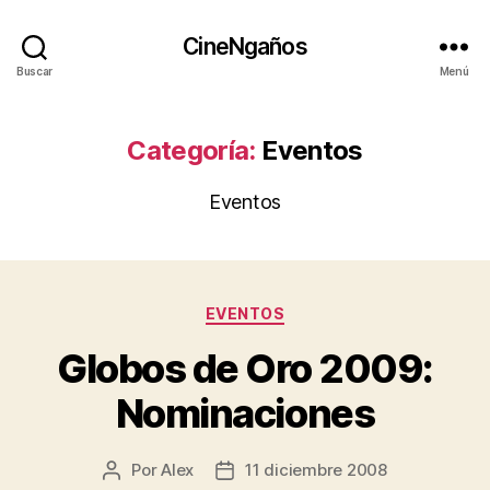
CineNgaños
Buscar
Menú
Categoría:
Eventos
Eventos
Categorías
EVENTOS
Globos de Oro 2009:
Nominaciones
Por
Alex
11 diciembre 2008
Autor
Fecha