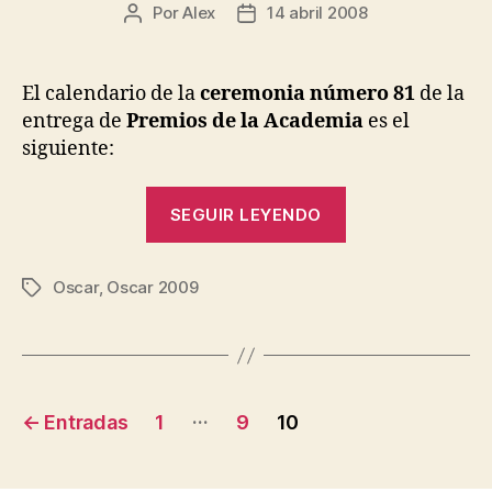
Por
Alex
14 abril 2008
Autor
Fecha
de
de
la
la
entrada
entrada
El calendario de la
ceremonia número 81
de la
entrega de
Premios de la Academia
es el
siguiente:
«Oscar
SEGUIR LEYENDO
2009:
Calendario»
Oscar
,
Oscar 2009
Etiquetas
Navegación
…
←
Entradas
1
9
10
de