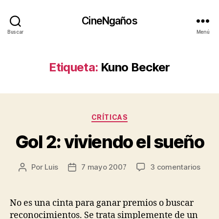
CineNgaños
Buscar
Menú
Etiqueta:
Kuno Becker
Categorías
CRÍTICAS
Gol 2: viviendo el sueño
en
Por
Luis
7 mayo 2007
3 comentarios
Autor
Fecha
Gol
de
de
2:
la
la
vivie
entrada
entrada
No es una cinta para ganar premios o buscar
el
reconocimientos. Se trata simplemente de un