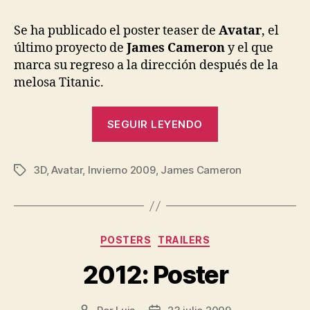
la
la
entrada
entrada
Se ha publicado el poster teaser de
Avatar
, el
último proyecto de
James Cameron
y el que
marca su regreso a la dirección después de la
melosa Titanic.
«Poster
SEGUIR LEYENDO
de
Avatar»
3D
,
Avatar
,
Invierno 2009
,
James Cameron
Etiquetas
Categorías
POSTERS
TRAILERS
2012: Poster