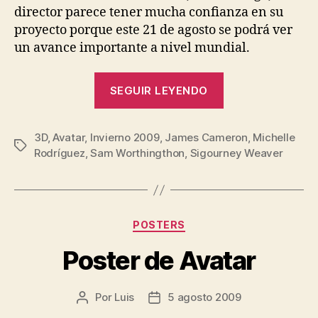
director parece tener mucha confianza en su
proyecto porque este 21 de agosto se podrá ver
un avance importante a nivel mundial.
«Avance
SEGUIR LEYENDO
de
Avatar»
3D
,
Avatar
,
Invierno 2009
,
James Cameron
,
Michelle
Etiquetas
Rodríguez
,
Sam Worthingthon
,
Sigourney Weaver
Categorías
POSTERS
Poster de Avatar
Por
Luis
5 agosto 2009
Autor
Fecha
de
de