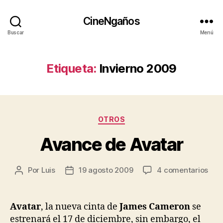
CineNgaños
Buscar
Menú
Etiqueta:
Invierno 2009
Categorías
OTROS
Avance de Avatar
en
Por
Luis
19 agosto 2009
4 comentarios
Autor
Fecha
Ava
de
de
de
la
la
Ava
entrada
entrada
Avatar
, la nueva cinta de
James Cameron
se
estrenará el 17 de diciembre, sin embargo, el