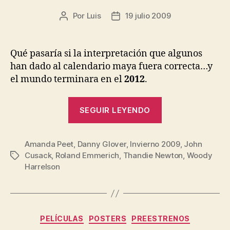
Por
Luis
19 julio 2009
Autor
Fecha
de
de
la
la
entrada
entrada
Qué pasaría si la interpretación que algunos
han dado al calendario maya fuera correcta…y
el mundo terminara en el
2012
.
«2012:
SEGUIR LEYENDO
Avance»
Amanda Peet
,
Danny Glover
,
Invierno 2009
,
John
Cusack
,
Roland Emmerich
,
Thandie Newton
,
Woody
Etiquetas
Harrelson
Categorías
PELÍCULAS
POSTERS
PREESTRENOS