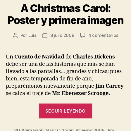
A Christmas Carol:
Poster y primera imagen
en
Por
Luis
8 julio 2009
4 comentarios
Autor
Fecha
A
de
de
Chris
la
la
Carol:
entrada
entrada
Un Cuento de Navidad
de
Charles Dickens
Poste
debe ser una de las historias que más se han
y
llevado a las pantallas… grandes y chicas; pues
prime
bien, esta temporada de fin de año,
image
preparémonos nuevamente porque
Jim Carrey
se calza el traje de
Mr. Ebenezer Scrooge.
«A
SEGUIR LEYENDO
Christmas
Carol:
3D
,
Animación
,
Gary Oldman
,
Invierno 2009
Poster
,
Jim