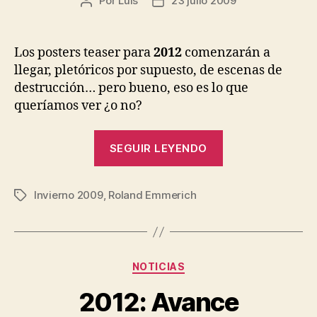
Por
Luis
23 julio 2009
Autor
Fecha
de
de
la
la
entrada
entrada
Los posters teaser para
2012
comenzarán a
llegar, pletóricos por supuesto, de escenas de
destrucción… pero bueno, eso es lo que
queríamos ver ¿o no?
«2012:
SEGUIR LEYENDO
Poster»
Invierno 2009
,
Roland Emmerich
Etiquetas
Categorías
NOTICIAS
2012: Avance