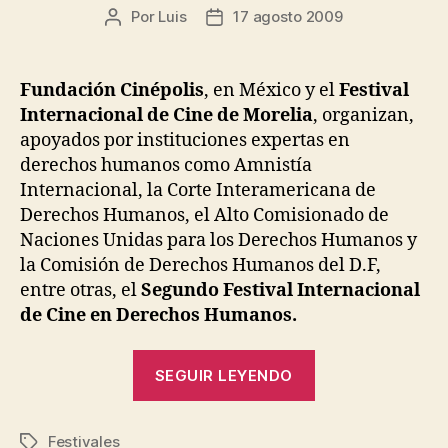
Por
Luis
17 agosto 2009
Autor
Fecha
de
de
la
la
entrada
entrada
Fundación Cinépolis
, en México y el
Festival
Internacional de Cine de Morelia
, organizan,
apoyados por instituciones expertas en
derechos humanos como Amnistía
Internacional, la Corte Interamericana de
Derechos Humanos, el Alto Comisionado de
Naciones Unidas para los Derechos Humanos y
la Comisión de Derechos Humanos del D.F,
entre otras, el
Segundo Festival Internacional
de Cine en Derechos Humanos.
«Segundo
SEGUIR LEYENDO
Festival
Internacional
Festivales
de
Etiquetas