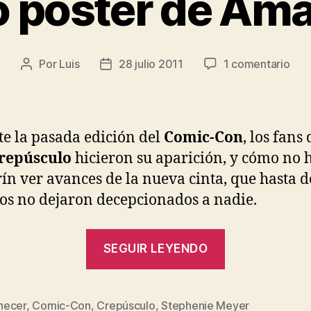
 poster de Am
en
Por
Luis
28 julio 2011
1 comentario
Autor
Fecha
Nue
de
de
pos
la
la
de
entrada
entrada
Ama
e la pasada edición del
Comic-Con
, los fans 
repúsculo
hicieron su aparición, y cómo no 
rín ver avances de la nueva cinta, que hasta 
s no dejaron decepcionados a nadie.
«Nuevo
SEGUIR LEYENDO
poster
de
Amanecer»
ecer
,
Comic-Con
,
Crepúsculo
,
Stephenie Meyer
s