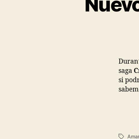
Nuevo
Durant
saga
C
si pod
sabemo
Aman
Etiqueta