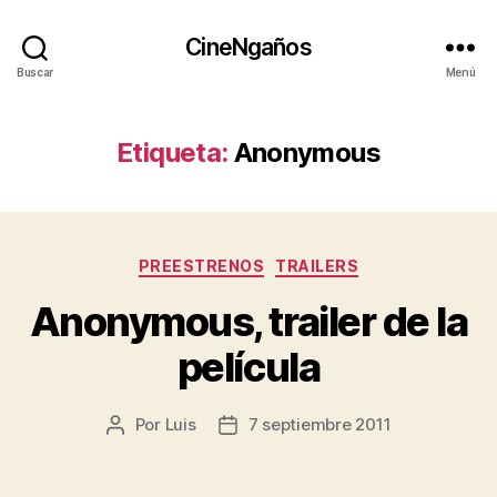
CineNgaños
Buscar
Menú
Etiqueta:
Anonymous
Categorías
PREESTRENOS
TRAILERS
Anonymous, trailer de la
película
Por
Luis
7 septiembre 2011
Autor
Fecha
de
de
la
la