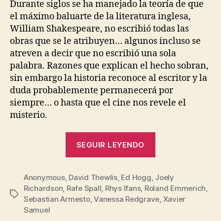
entrada
entrada
Durante siglos se ha manejado la teoría de que
el máximo baluarte de la literatura inglesa,
William Shakespeare, no escribió todas las
obras que se le atribuyen… algunos incluso se
atreven a decir que no escribió una sola
palabra. Razones que explican el hecho sobran,
sin embargo la historia reconoce al escritor y la
duda probablemente permanecerá por
siempre… o hasta que el cine nos revele el
misterio.
«Anonymous,
SEGUIR LEYENDO
trailer
de
Anonymous
,
David Thewlis
,
Ed Hogg
,
la
Joely
Richardson
,
Rafe Spall
,
Rhys Ifans
,
Roland Emmerich
,
película»
Etiquetas
Sebastian Armesto
,
Vanessa Redgrave
,
Xavier
Samuel