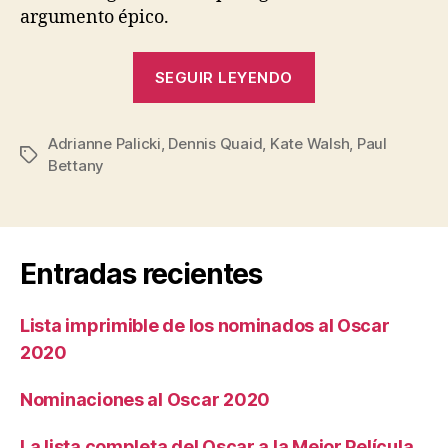
argumento épico.
«Legión:
SEGUIR LEYENDO
la
película»
Adrianne Palicki
,
Dennis Quaid
,
Kate Walsh
,
Paul
Etiquetas
Bettany
Entradas recientes
Lista imprimible de los nominados al Oscar
2020
Nominaciones al Oscar 2020
La lista completa del Oscar a la Mejor Película