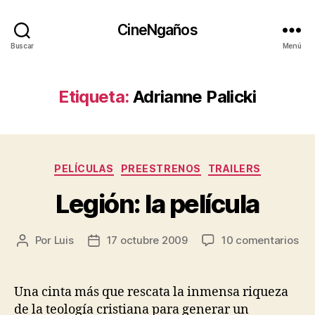
CineNgaños
Buscar
Menú
Etiqueta:
Adrianne Palicki
Categorías
PELÍCULAS
PREESTRENOS
TRAILERS
Legión: la película
en
Por
Luis
17 octubre 2009
10 comentarios
Autor
Fecha
Leg
de
de
la
la
la
pel
entrada
entrada
Una cinta más que rescata la inmensa riqueza
de la teología cristiana para generar un