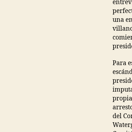
entrev
perfec
una en
villan
comien
presid
Para e
escánd
presid
imputa
propia
arrest
del Co
Waterg