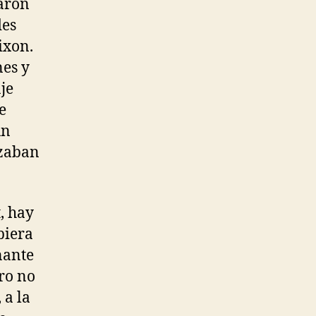
laron
des
ixon.
nes y
je
e
un
izaban
t, hay
biera
nante
ro no
 a la