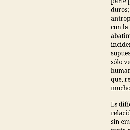
parte 
duros;
antrop
con la
abatim
incide
supues
sólo v
humano
que, r
mucho
Es difí
relaci
sin em