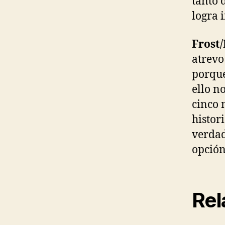
tanto 
logra 
Frost
atrevo
porque
ello n
cinco 
histor
verdad
opción
Rel