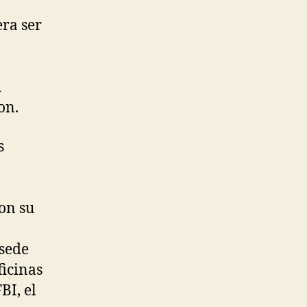
era ser
l
on.
s
on su
 sede
ficinas
BI, el