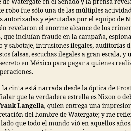
 de Watergate en el Senado y la prensa reve
te robo fue sólo una de las múltiples activida
es autorizadas y ejecutadas por el equipo de N
n revelaron el enorme alcance de los críme
, que incluían fraude en la campaña, espiona
o y sabotaje, intrusiones ilegales, auditorías d
tos falsas, escuchas ilegales a gran escala, y 
secreto en México para pagar a quienes real
operaciones.
n la cinta está narrada desde la óptica de Fros
ñalar que la verdadera estrella es Nixon o de
Frank Langella
, quien entrega una impresio
retación del hombre de Watergate; y me refie
l lado que todo el mundo vió en aquellos años,