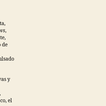
ta,
ws
,
te,
o de
ulsado
vas y
,
co, el