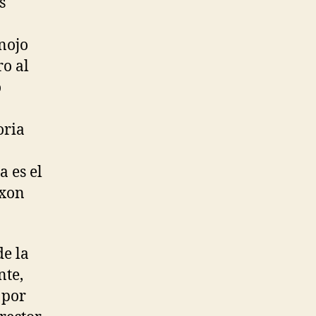
s
nojo
ro al
o
oria
 es el
ixon
de la
nte,
 por