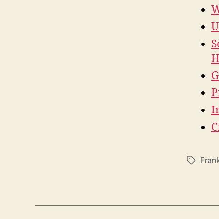
W
U
S
H
G
P
I
C
Frank
Etiqueta