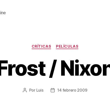
cine
Categorías
CRÍTICAS
PELÍCULAS
Frost / Nixo
Por
Luis
14 febrero 2009
Autor
Fecha
de
de
la
la
entrada
entrada