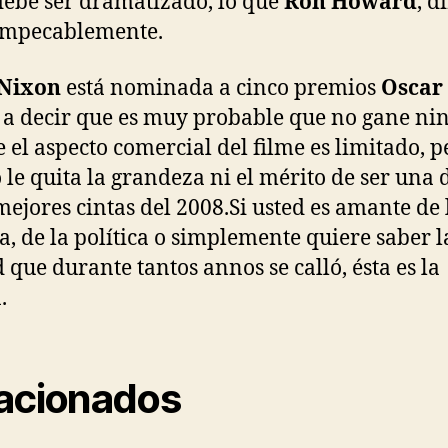
debe ser dramatizado, lo que
Ron Howard
, d
impecablemente.
/Nixon
está nominada a cinco premios
Oscar
 a decir que es muy probable que no gane ni
 el aspecto comercial del filme es limitado, p
o le quita la grandeza ni el mérito de ser una 
mejores cintas del 2008.Si usted es amante de 
ia, de la política o simplemente quiere saber l
 que durante tantos annos se calló, ésta es la
.
acionados