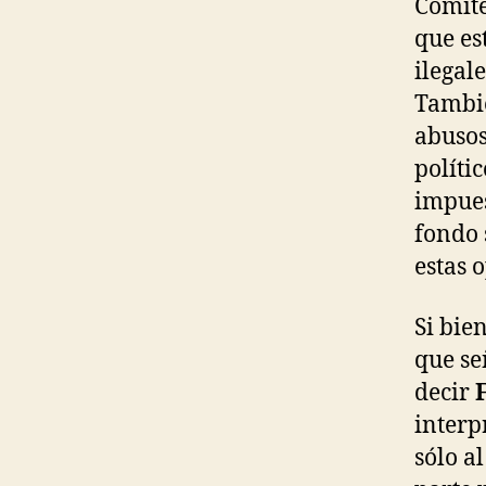
Comité
que es
ilegal
Tambié
abusos
polític
impues
fondo 
estas 
Si bie
que se
decir
interp
sólo a