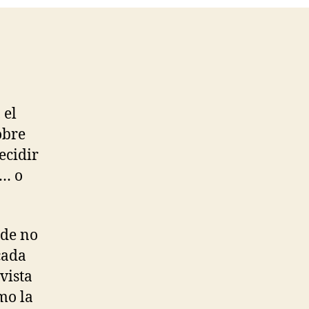
 el
obre
ecidir
n… o
 de no
cada
vista
mo la