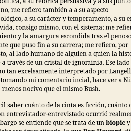
política, a su retórica persuasiva y a sus punto
 no, me refiero también a a su aspecto
ológico, a su carácter y temperamento, a su e
 vida, consigo mismo, con el sistema; me refie
iento y la amargura escondida tras el penos
nte que puso fin a su carrera; me refiero, por
to, al lado humano de alguien a quien la hist
e a través de un cristal de ignominia. Ese lado
 tan excelsamente interpretado por Langella
etomando mi comentario incial, hace ver a N
 menos nocivo que el mismo Bush.
cil saber cuánto de la cinta es ficción, cuánto 
ón entrevistador-entrevistado ocurrió realme
bargo se entiende que se trata de un
biopic
y