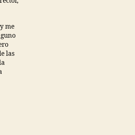
irector,
y me
nguno
ero
de las
la
a