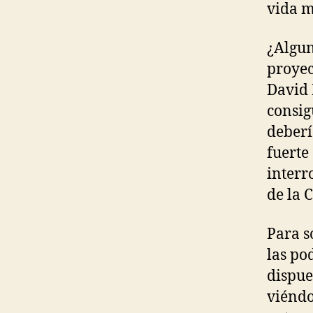
vida 
¿Algun
proyec
David 
consig
deberí
fuerte
interr
de la 
Para s
las po
dispue
viéndo